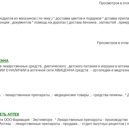
Просмотров в этом
одуктов из магазинов ( по чеку ) * доставка цветов и подарков * дставка пригл
енции , документов * помощь на дорогах ( достака бензина , запчастей , прикур
Просмотров в этом 
ЕННА
 лекарственных средств , диетического , детского питания и игрушек в аптека
И О НАЛИЧИИ в аптечной сети АВИЦЕННА средств : - ортопедии и медтехник
 - лекарственные препараты ; - медицинские товары ; - средства гигиены . * 
ЕТЬ АПТЕК
ти ООО Фармация - Экстемпоре . * Лекарственные препараты - производство 
птека : - лекарственные препараты - продажа ; - отдел льготных рецептов ( 