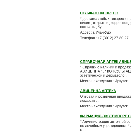
ПЕЛИКАН ЭКСПРЕСС
* доставка любых товаров и пр
писем , открыток , корреспонд
накачать , бу...
Адрес : г. Улан-Удэ
Телефон : +7 (3012) 27-80-27
СПРАВОЧНАЯ АПТЕК АВИЦ
* Справки о наличии и продаже
АВИЦЕННА " . * КОНСУЛЬТАЦИ
эстетической и дерматоло...
Место нахождения : Иркутск
АВИЦЕННА АПТЕКА
Оптовая и розничная продажа :
лекарств . ...
Место нахождения : Иркутск
ФАРМАЦИЯ-ЭКСТЕМПОРЕ С
* Администрация аптечной се
по лечебным учреждениям . * А
квл ....