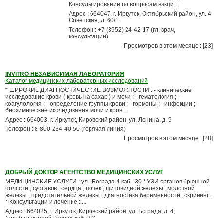
Консультирование по вопросам вакци...
Адрес : 664047, г. Иркутск, Октябрьский район, ул. 4
Советская, д. 60/1
Телефон : +7 (3952) 24-42-17 (гл. врач,
консультации)
Просмотров в этом месяце : [23]
INVITRO НЕЗАВИСИМАЯ ЛАБОРАТОРИЯ
Каталог медицинских лабораторных исследований
* ШИРОКИЕ ДИАГНОСТИЧЕСКИЕ ВОЗМОЖНОСТИ : - клинические
исследование крови ( кровь на сахар ) и мочи ; - гематология ; -
коагулология ; - определение группы крови ; - гормоны ; - инфекции ; -
биохимические исследования мочи и кров...
Адрес : 664003, г. Иркутск, Кировский район, ул. Ленина, д. 9
Телефон : 8-800-234-40-50 (горячая линия)
Просмотров в этом месяце : [28]
ДОБРЫЙ ДОКТОР АГЕНТСТВО МЕДИЦИНСКИХ УСЛУГ
МЕДИЦИНСКИЕ УСЛУГИ : ул . Бограда 4 каб . 30 * УЗИ органов брюшной
полости , суставов , сердца , почек , щитовидной железы , молочной
железы , предстательной железы , диагностика беременности , скрининг .
* Консультации и лечение : ...
Адрес : 664025, г. Иркутск, Кировский район, ул. Бограда, д. 4,