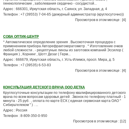
гинекологические , заболевания сердечно - сосудистой...
Адрес : 666301, Иркутская область, г. Саянск, ул. Западная, д. 4
Телефон : +7 (39553) 7-04-65 (дежурный администратор (круглосуточно))
Просмотров в этом месяце : [4]
СОВА ОПТИК-ЦЕНТР
* Автоматическое определение зрения . Высокоточная процедура с
применением прибора Авторефрактокератометр . * Изготовление очков
любой сложности . - рецептуные линзы из заготовок компаний Эссилор (
Франция ) , Корнинг , Шотт Дезаг ( Герм...
Адрес : 666679, Иркутская область, г. Усть-Илимск, просп. Мира, д. 5
Телефон : +7 (39535) 6-53-83
Просмотров в этом месяце : [4]
КОНСУЛЬТАЦИЯ ДЕТСКОГО ВРАЧА ООО ДЕТКА
Круглосуточные консультации по телефону квалифицированного детского
врача по всем вопросам здоровья детей . Звонок по телефону платный - 1
минута - 25 руб . , оплата по карте ЕСК ( единая сервисная карта ОАО "
Сибирьтелеком " ) . ...
Адрес : Россия
Телефон : 8-809-350-0-950
Просмотров в этом месяце : [12]