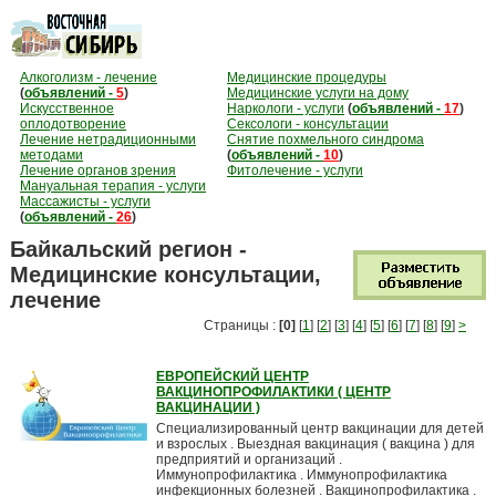
Алкоголизм - лечение
Медицинские процедуры
(
объявлений -
5
)
Медицинские услуги на дому
Искусственное
Наркологи - услуги
(
объявлений -
17
)
оплодотворение
Сексологи - консультации
Лечение нетрадиционными
Снятие похмельного синдрома
методами
(
объявлений -
10
)
Лечение органов зрения
Фитолечение - услуги
Мануальная терапия - услуги
Массажисты - услуги
(
объявлений -
26
)
Байкальский регион -
Медицинские консультации,
лечение
Страницы :
[0]
[
1
] [
2
] [
3
] [
4
] [
5
] [
6
] [
7
] [
8
] [
9
]
>
ЕВРОПЕЙСКИЙ ЦЕНТР
ВАКЦИНОПРОФИЛАКТИКИ ( ЦЕНТР
ВАКЦИНАЦИИ )
Специализированный центр вакцинации для детей
и взрослых . Выездная вакцинация ( вакцина ) для
предприятий и организаций .
Иммунопрофилактика . Иммунопрофилактика
инфекционных болезней . Вакцинопрофилактика .