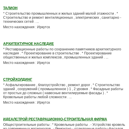
ТАЛИОН
* Строительство промышленных и жилых зданий малой этажности . *
Строительство и ремонт вентиляционных , электрических , санитарно -
технических сетей . ...
Место нахождения : Иркутск
АРХИТЕКТУРНОЕ НАСЛЕДИЕ
* Реставрационные работы по сохранению памятников архитектурного
наследия . * Проектирование в строительстве . * Проектирование
общественных и жилых комплексов , промышленных зданий . ...
Место нахождения : Иркутск
СТРОЙХОЛДИНГ
* Асфальтирование , благоустройство , ремонт дорог . * Строительство
зданий , сооружений ( промышленное ) 1 , 2 уровня . * Фасадные работы
от простых до сложных ( навесные вентилируемые фасады ) . *
Кровельные работы любой сложности . ...
Место нахождения : Иркутск
ИДЕАЛСТРОЙ РЕСТАВРАЦИОННО-СТРОИТЕЛЬНАЯ ФИРМА
Общестроительные работы : * Кровельные работы . - Устройство кровель
из современных материалов . - Ремонтно - отделочные работы фасадов