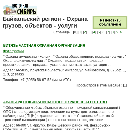
Байкальский регион - Охрана
грузов, объектов - услуги
Страницы :
[0]
[
1
] [
2
] [
3
] [
4
] [
5
] [
6
] [
7
] [
8
] [
9
]
>
ВИТЯЗЬ ЧАСТНАЯ ОХРАННАЯ ОРГАНИЗАЦИЯ
Фотографии
* Охрана имущества - услуги . * Охрана общественного порядка - услуги . *
Охрана физических лиц . * Охранно - пожарная сигнализация -
проектирование , продажа , установка , монтаж , эксплуатация . ...
Адрес : 665835, Иркутская область, г. Ангарск, ул. Чайковского, д. 62, оф. 1,
2, 3, (2 этаж)
Телефон : +7 (3955) 56-97-52 (мини-АТС)
Просмотров в этом месяце : [1]
АВАНГАРД СЕКЬЮРИТИ ЧАСТНОЕ ОХРАННОЕ АГЕНТСТВО
* Оборудование любых объектов охранно - пожарной сигнализацией (
ОПС ) с последующим подключением на пульт централизованного
наблюдения ( ПЦН ) охранного агентства . * Установка объектовой
тревожной сигнализации ( тревожная кнопка ) с подключени...
Адрес : 664007, г. Иркутск, Куйбышевский район, ул. Декабрьских
Событий, д. 21, (центральный офис, дежурная часть № 1)