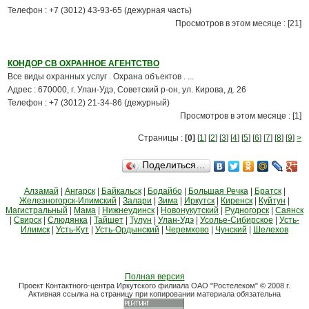
Телефон : +7 (3012) 43-93-65 (дежурная часть)
Просмотров в этом месяце : [21]
КОНДОР СВ ОХРАННОЕ АГЕНТСТВО
Все виды охранных услуг . Охрана объектов . ...
Адрес : 670000, г. Улан-Удэ, Советский р-он, ул. Кирова, д. 26
Телефон : +7 (3012) 21-34-86 (дежурный)
Просмотров в этом месяце : [1]
Страницы :
[0]
[
1
] [
2
] [
3
] [
4
] [
5
] [
6
] [
7
] [
8
] [
9
]
>
Поделиться…
Алзамай
|
Ангарск
|
Байкальск
|
Бодайбо
|
Большая Речка
|
Братск
|
Железногорск-Илимский
|
Залари
|
Зима
|
Иркутск
|
Киренск
|
Куйтун
|
Магистральный
|
Мама
|
Нижнеудинск
|
Новонукутский
|
Рудногорск
|
Саянск
|
Свирск
|
Слюдянка
|
Тайшет
|
Тулун
|
Улан-Удэ
|
Усолье-Сибирское
|
Усть-
Илимск
|
Усть-Кут
|
Усть-Ордынский
|
Черемхово
|
Чунский
|
Шелехов
Полная версия
Проект Контактного-центра Иркутского филиала ОАО "Ростелеком" © 2008 г.
Активная ссылка на страницу при копировании материала обязательна