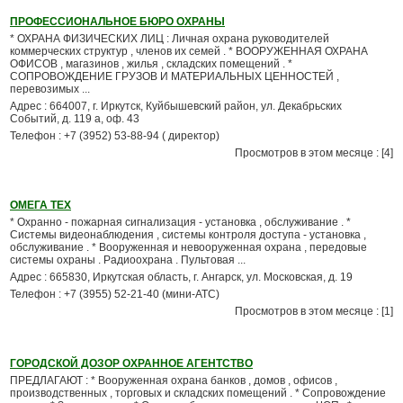
ПРОФЕССИОНАЛЬНОЕ БЮРО ОХРАНЫ
* ОХРАНА ФИЗИЧЕСКИХ ЛИЦ : Личная охрана руководителей
коммерческих структур , членов их семей . * ВООРУЖЕННАЯ ОХРАНА
ОФИСОВ , магазинов , жилья , складских помещений . *
СОПРОВОЖДЕНИЕ ГРУЗОВ И МАТЕРИАЛЬНЫХ ЦЕННОСТЕЙ ,
перевозимых ...
Адрес : 664007, г. Иркутск, Куйбышевский район, ул. Декабрьских
Событий, д. 119 а, оф. 43
Телефон : +7 (3952) 53-88-94 ( директор)
Просмотров в этом месяце : [4]
ОМЕГА ТЕХ
* Охранно - пожарная сигнализация - установка , обслуживание . *
Системы видеонаблюдения , системы контроля доступа - установка ,
обслуживание . * Вооруженная и невооруженная охрана , передовые
системы охраны . Радиоохрана . Пультовая ...
Адрес : 665830, Иркутская область, г. Ангарск, ул. Московская, д. 19
Телефон : +7 (3955) 52-21-40 (мини-АТС)
Просмотров в этом месяце : [1]
ГОРОДСКОЙ ДОЗОР ОХРАННОЕ АГЕНТСТВО
ПРЕДЛАГАЮТ : * Вооруженная охрана банков , домов , офисов ,
производственных , торговых и складских помещений . * Сопровождение