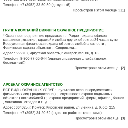
Телефон : +7 (3952) 33-50-50 (дежурный)
Просмотров в этом месяце : [11]
ГРУППА КОМПАНИЙ ВИКИНГИ ОХРАННОЕ ПРЕДПРИЯТИЕ
* Охранное предприятие предлагает : - Радио - охрана офисов ,
магазинов , квартир , гаражей и любых других объектов 24 часа в сутки ; -
Вооруженная физическая охрана объектов любой сложности ; -
Физическая охрана объектов ; - Сопровожд...
Адрес : 665813, Иркутская область, г. Ангарск, квл. 86, д. 18
Телефон : 8-800-77-55-644 (единая справочная служба (звонок
бесплатный))
Просмотров в этом месяце : [2]
АРСЕНАЛ ОХРАННОЕ АГЕНТСТВО
ВСЕ ВИДЫ ОХРАННЫХ УСЛУГ : - пультовая охрана юридических и
физических лиц ( радиоохрана ) ; - спутниковая охрана подвижных
объектов ( автомобилей ) ; - охрана предприятий , фирм , офисов , банков
, магазинов , складов и т . д . ;...
Адрес : 664025, г. Иркутск, Кировский район, ул. Ленина, д. 6, оф. 215
Телефон : +7 (3952) 34-20-62 (отдел по работе с клиентами)
Просмотров в этом месяце : [3]