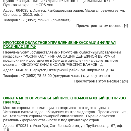
грузов . * Защита жизни * Охрана объектов специалистами ЧОП . *
Пультовая охрана . * GPS мон...
Адрес : 664035, г. Иркутск, Куйбышевский район, Марата предместье, ул.
Сурнова, д. 30/13, оф. 5
Телефон : +7 (3952) 799-260 (приемная)
Просмотров в этом месяце : [4]
ИРКУТСКОЕ ОБЛАСТНОЕ УПРАВЛЕНИЕ ИНКАССАЦИИ ФИЛИАЛ
РОСИНКАС ЦБ РФ
Перечень услуг , осуществляемых Иркутским областным управлением
инкассации ”РОСИНКАС” : - ИНКАССАЦИЯ ДЕНЕЖНОЙ ВЫРУЧКИ
предприятий и доставка ее в банк для зачисления на расчетный счет
клиента . - ОБСЛУЖИВАНИЕ КОММЕРЧЕСКИХ БАНКОВ - Д...
Адрес : 664076, г. Иркутск, Октябрьский район, ул. Ширямова, д. 34
Телефон : +7 (3952) 78-28-00 (дежурная часть ( круглосуточно ))
Просмотров в этом месяце : [24]
ОХРАНА МНОГОПРОФИЛЬНЫЙ ПРОЕКТНО-МОНТАЖНЫЙ ЦЕНТР УВО
ПРИ МВД
Монтаж охраны сигнализации на квартирах , коттеджах , домах .
Установка систем видеонаблюдения контроля доступа . Проектирование ,
монтаж систем охраны пожарной сигнализации . Охрана объектов
различных форм собственности и под физическую охран...
Адрес : 670031, г. Улан-Удэ, Октябрьский р-он, ул. Трубачеева, д. 67, оф.
118