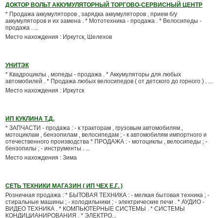
ДОКТОР ВОЛЬТ АККУМУЛЯТОРНЫЙ ТОРГОВО-СЕРВИСНЫЙ ЦЕНТР
* Продажа аккумуляторов , зарядка аккумуляторов , прием б/у
аккумуляторов и их замена . * Мототехника - продажа . * Велосипеды -
продажа . ...
Место нахождения : Иркутск, Шелехов
УНИТЭК
* Квадроциклы , мопеды - продажа . * Аккумуляторы для любых
автомобилей . * Продажа любых велосипедов ( от детского до горного ) . ...
Место нахождения : Иркутск
ИП КУКЛИНА Т.Д.
* ЗАПЧАСТИ - продажа : - к тракторам , грузовым автомобилям ,
мотоциклам , бензопилам , велосипедам ; - к автомобилям импортного и
отечественного производства * ПРОДАЖА : - мотоциклы , велосипеды ; -
бензопилы ; - инструменты . ...
Место нахождения : Зима
СЕТЬ ТЕХНИКИ МАГАЗИН ( ИП ЧЕХ Е.Г. )
Розничная продажа : * БЫТОВАЯ ТЕХНИКА : - мелкая бытовая техника ; -
стиральные машины ; - холодильники ; - электрические печи . * АУДИО -
ВИДЕО ТЕХНИКА . * КОМПЬЮТЕРНЫЕ СИСТЕМЫ . * СИСТЕМЫ
КОНДИЦИАНИРОВАНИЯ . * ЭЛЕКТРО...