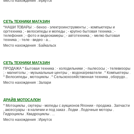
Место нахождения : Иркутск
СЕТЬ ТЕХНИКИ МАГАЗИН
*НАШИ ТОВАРЫ : - бензо - электроинструменты ; - компьютеры и
оргтехника ; - велосипеды и мопеды ; - крупно бытовая техника ; -
телефония ; - фото и видеокамеры ; - автотехника ; - мелко бытовая
техника ; - теле - видео - а...
Место нахождения : Байкальск
СЕТЬ ТЕХНИКИ МАГАЗИН
ПРОДАЖА * Бытовая техника : - холодильники ; - пылесосы ; - телевизоры
; - магнитолы ; - музыкальные центры ; - водонагреватели . * Компьютеры .
* Велосипеды , мотоциклы . * Сельскохозяйственная техника , оборудо...
Место нахождения : Залари
ДРАЙВ МОТОСАЛОН
* Мотоциклы , скутеры - мопеды с аукционов Японии - продажа . Запчасти
, аксессуары - в наличии и под заказ . Лодки . Лодочные моторы .
Гидроциклы . Квадроциклы . ...
Место нахождения : Иркутск