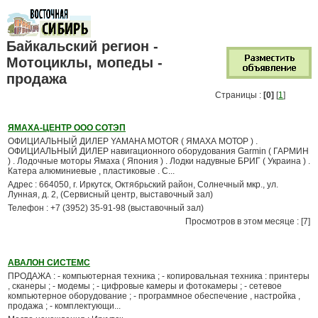
Байкальский регион -
Мотоциклы, мопеды -
продажа
Страницы :
[0]
[
1
]
ЯМАХА-ЦЕНТР ООО СОТЭП
ОФИЦИАЛЬНЫЙ ДИЛЕР YAMAHA MOTOR ( ЯМАХА МОТОР ) .
ОФИЦИАЛЬНЫЙ ДИЛЕР навигационного оборудования Garmin ( ГАРМИН
) . Лодочные моторы Ямаха ( Япония ) . Лодки надувные БРИГ ( Украина ) .
Катера алюминиевые , пластиковые . С...
Адрес : 664050, г. Иркутск, Октябрьский район, Солнечный мкр., ул.
Лунная, д. 2, (Сервисный центр, выставочный зал)
Телефон : +7 (3952) 35-91-98 (выставочный зал)
Просмотров в этом месяце : [7]
АВАЛОН СИСТЕМС
ПРОДАЖА : - компьютерная техника ; - копировальная техника : принтеры
, сканеры ; - модемы ; - цифровые камеры и фотокамеры ; - сетевое
компьютерное оборудование ; - программное обеспечение , настройка ,
продажа ; - комплектующи...