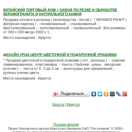
КИТАЙСКИЙ ТОРГОВЫЙ ДОМ + ЗАВОД ПО РЕЗКЕ И ОБРАБОТКЕ
КЕРАМОГРАНИТА И НАТУРАЛЬНОГО КАМНЯ
Продажа оптом и в розницу ( производство - Китай ) : * КЕРАМОГРАНИТ (
фигурная нарезка ) : - полированный ; - глазированный ; -
кристализованный ; - неполированный ; - промышленный . Все размеры :
от 300 х 300 мм до 2000 х 1...
Место нахождения : Иркутск
ДИЗАЙН-УПАК ЦЕНТР ЦВЕТОЧНОЙ И ПОДАРОЧНОЙ УПАКОВКИ
* Продажа цветочной и подарочной упаковки ( опт , розница ) : - сумочки
ламинированные , пластиковые ; - банты ( бабочки , шары , звездочки ,
розочки ) ; - лента от 0 , 5 до 5 см ; - аксессуары для оформления ; -
рулоны пленки цветн...
Место нахождения : Иркутск
Поделиться…
Братск
|
Иркутск
Полная версия
Проект Контактного-центра Иркутского филиала ОАО "Ростелеком" © 2008 г.