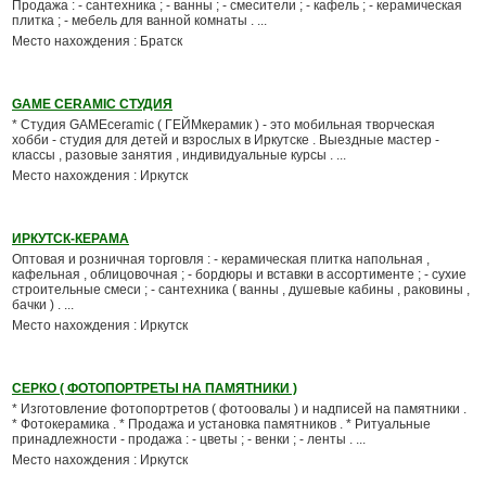
Продажа : - сантехника ; - ванны ; - смесители ; - кафель ; - керамическая
плитка ; - мебель для ванной комнаты . ...
Место нахождения : Братск
GAME CERAMIC СТУДИЯ
* Студия GAMEceramic ( ГЕЙМкерамик ) - это мобильная творческая
хобби - студия для детей и взрослых в Иркутске . Выездные мастер -
классы , разовые занятия , индивидуальные курсы . ...
Место нахождения : Иркутск
ИРКУТСК-КЕРАМА
Оптовая и розничная торговля : - керамическая плитка напольная ,
кафельная , облицовочная ; - бордюры и вставки в ассортименте ; - сухие
строительные смеси ; - сантехника ( ванны , душевые кабины , раковины ,
бачки ) . ...
Место нахождения : Иркутск
СЕРКО ( ФОТОПОРТРЕТЫ НА ПАМЯТНИКИ )
* Изготовление фотопортретов ( фотоовалы ) и надписей на памятники .
* Фотокерамика . * Продажа и установка памятников . * Ритуальные
принадлежности - продажа : - цветы ; - венки ; - ленты . ...
Место нахождения : Иркутск