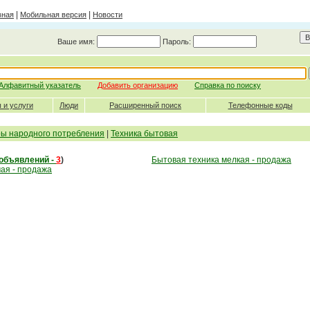
|
|
вная
Мобильная версия
Новости
Ваше имя:
Пароль:
Алфавитный указатель
Добавить организацию
Справка по поиску
 и услуги
Люди
Расширенный поиск
Телефонные коды
ры народного потребления
|
Техника бытовая
объявлений -
3
)
Бытовая техника мелкая - продажа
ая - продажа