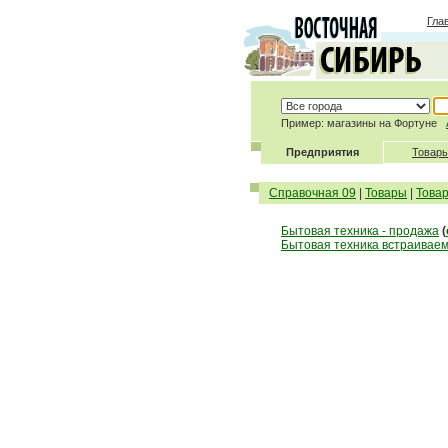
Гла
Пример: магазины на Фортуне
Предприятия
Товары
Справочная 09
|
Товары
|
Това
Бытовая техника - продажа
(
Бытовая техника встраиваем