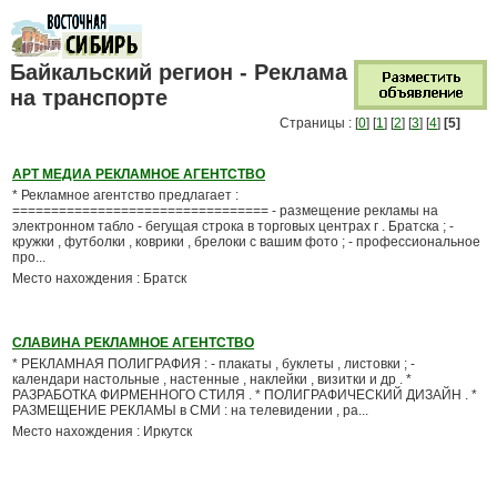
Байкальский регион - Реклама
на транспорте
Страницы : [
0
] [
1
] [
2
] [
3
] [
4
]
[5]
АРТ МЕДИА РЕКЛАМНОЕ АГЕНТСТВО
* Рекламное агентство предлагает :
================================= - размещение рекламы на
электронном табло - бегущая строка в торговых центрах г . Братска ; -
кружки , футболки , коврики , брелоки с вашим фото ; - профессиональное
про...
Место нахождения : Братск
СЛАВИНА РЕКЛАМНОЕ АГЕНТСТВО
* РЕКЛАМНАЯ ПОЛИГРАФИЯ : - плакаты , буклеты , листовки ; -
календари настольные , настенные , наклейки , визитки и др . *
РАЗРАБОТКА ФИРМЕННОГО СТИЛЯ . * ПОЛИГРАФИЧЕСКИЙ ДИЗАЙН . *
РАЗМЕЩЕНИЕ РЕКЛАМЫ в СМИ : на телевидении , ра...
Место нахождения : Иркутск