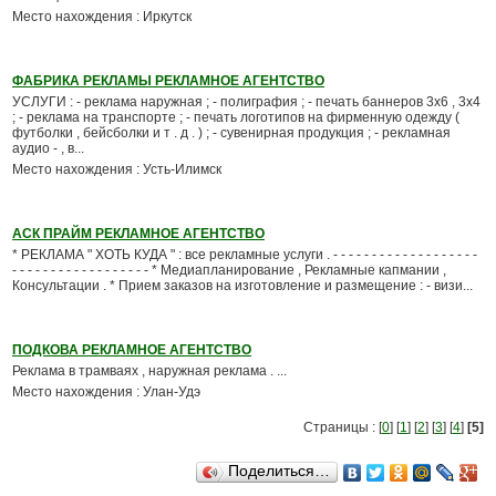
Место нахождения : Иркутск
ФАБРИКА РЕКЛАМЫ РЕКЛАМНОЕ АГЕНТСТВО
УСЛУГИ : - реклама наружная ; - полиграфия ; - печать баннеров 3х6 , 3х4
; - реклама на транспорте ; - печать логотипов на фирменную одежду (
футболки , бейсболки и т . д . ) ; - сувенирная продукция ; - рекламная
аудио - , в...
Место нахождения : Усть-Илимск
АСК ПРАЙМ РЕКЛАМНОЕ АГЕНТСТВО
* РЕКЛАМА " ХОТЬ КУДА " : все рекламные услуги . - - - - - - - - - - - - - - - - - - -
- - - - - - - - - - - - - - - - - - * Медиапланирование , Рекламные капмании ,
Консультации . * Прием заказов на изготовление и размещение : - визи...
ПОДКОВА РЕКЛАМНОЕ АГЕНТСТВО
Реклама в трамваях , наружная реклама . ...
Место нахождения : Улан-Удэ
Страницы : [
0
] [
1
] [
2
] [
3
] [
4
]
[5]
Поделиться…