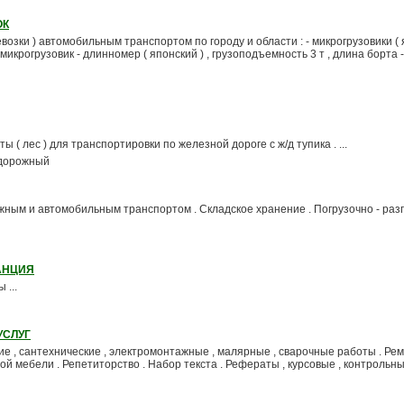
ОК
евозки ) автомобильным транспортом по городу и области : - микрогрузовики ( я
- микрогрузовик - длинномер ( японский ) , грузоподъемность 3 т , длина борта - 4
ы ( лес ) для транспортировки по железной дороге с ж/д тупика . ...
одорожный
жным и автомобильным транспортом . Складское хранение . Погрузочно - раз
АНЦИЯ
 ...
УСЛУГ
кие , сантехнические , электромонтажные , малярные , сварочные работы . Ре
ой мебели . Репетиторство . Набор текста . Рефераты , курсовые , контрольн