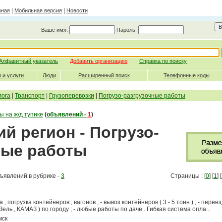
|
|
вная
Мобильная версия
Новости
Ваше имя:
Пароль:
Алфавитный указатель
Добавить организацию
Справка по поиску
 и услуги
Люди
Расширенный поиск
Телефонные коды
лога
|
Транспорт
|
Грузоперевозки
|
Погрузо-разгрузочные работы
ы на ж/д тупике
(
объявлений -
1
)
й регион - Погрузо-
ные работы
ъявлений в рубрике -
3
Страницы : [
0
] [
1
] [
 , погрузка контейнеров , вагонов ; - вывоз контейнеров ( 3 - 5 тонн ) ; - перее
Зель , КАМАЗ ) по городу ; - любые работы по даче . Гибкая система опла...
мск