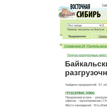
Гла
Пример: магазины на Фортуне
Предприятия
Товары
Справочная 09
|
Разделы ката
Погрузо-разгрузочные работ
Байкальски
разгрузоч
Найдено предприятий : 57, об
ГРУЗСЕРВИС ПЛЮС
Предлагаем услуги : - разгрузка
офисов ; - грузоперевозки ( ГА
Место нахождения : Усть-Или