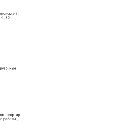
понские ) ,
 , 30 ...
грузочные
монт квартир
ые работы ,