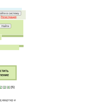
Регистрация
2
] [
3
] [
4
]
[5]
зд квартир и