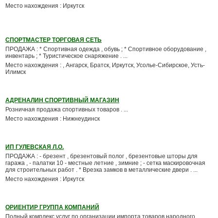
Место нахождения : Иркутск
СПОРТМАСТЕР ТОРГОВАЯ СЕТЬ
ПРОДАЖА : * Спортивная одежда , обувь ; * Спортивное оборудование ,
инвентарь ; * Туристическое снаряжение . ...
Место нахождения : , Ангарск, Братск, Иркутск, Усолье-Сибирское, Усть-
Илимск
АДРЕНАЛИН СПОРТИВНЫЙ МАГАЗИН
Розничная продажа спортивных товаров . ...
Место нахождения : Нижнеудинск
ИП ГУЛЕВСКАЯ Л.О.
ПРОДАЖА : - брезент , брезентовый полог , брезентовые шторы для
гаража , - палатки 10 - местные летние , зимние ; - сетка маскировочная
для строительных работ . * Врезка замков в металлические двери . ...
Место нахождения : Иркутск
ОРИЕНТИР ГРУППА КОМПАНИЙ
Полный комплекс услуг по организации импорта товаров народного