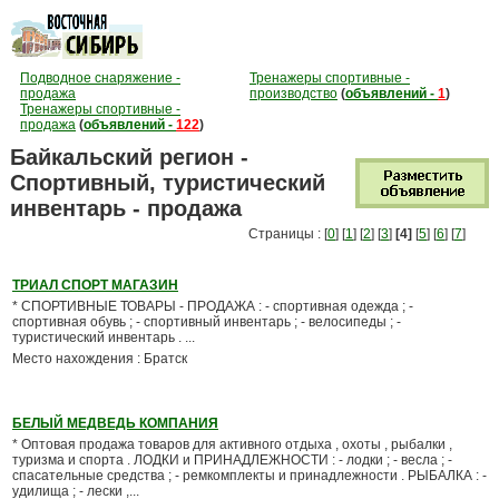
Подводное снаряжение -
Тренажеры спортивные -
продажа
производство
(
объявлений -
1
)
Тренажеры спортивные -
продажа
(
объявлений -
122
)
Байкальский регион -
Спортивный, туристический
инвентарь - продажа
Страницы : [
0
] [
1
] [
2
] [
3
]
[4]
[
5
] [
6
] [
7
]
ТРИАЛ СПОРТ МАГАЗИН
* СПОРТИВНЫЕ ТОВАРЫ - ПРОДАЖА : - спортивная одежда ; -
спортивная обувь ; - спортивный инвентарь ; - велосипеды ; -
туристический инвентарь . ...
Место нахождения : Братск
БЕЛЫЙ МЕДВЕДЬ КОМПАНИЯ
* Оптовая продажа товаров для активного отдыха , охоты , рыбалки ,
туризма и спорта . ЛОДКИ и ПРИНАДЛЕЖНОСТИ : - лодки ; - весла ; -
спасательные средства ; - ремкомплекты и принадлежности . РЫБАЛКА : -
удилища ; - лески ,...