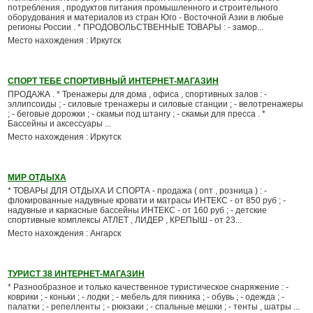
потребления , продуктов питания промышленного и строительного
оборудования и материалов из стран Юго - Восточной Азии в любые
регионы России . * ПРОДОВОЛЬСТВЕННЫЕ ТОВАРЫ : - замор...
Место нахождения : Иркутск
СПОРТ ТЕБЕ СПОРТИВНЫЙ ИНТЕРНЕТ-МАГАЗИН
ПРОДАЖА . * Тренажеры для дома , офиса , спортивных залов : -
эллипсоиды ; - силовые тренажеры и силовые станции ; - велотренажеры
; - беговые дорожки ; - скамьи под штангу ; - скамьи для пресса . *
Бассейны и аксессуары ...
Место нахождения : Иркутск
МИР ОТДЫХА
* ТОВАРЫ ДЛЯ ОТДЫХА И СПОРТА - продажа ( опт , розница ) : -
флокированные надувные кровати и матрасы ИНТЕКС - от 850 руб ; -
надувные и каркасные бассейны ИНТЕКС - от 160 руб ; - детские
спортивные комплексы АТЛЕТ , ЛИДЕР , КРЕПЫШ - от 23...
Место нахождения : Ангарск
ТУРИСТ 38 ИНТЕРНЕТ-МАГАЗИН
* Разнообразное и только качественное туристическое снаряжение : -
коврики ; - коньки ; - лодки ; - мебель для пикника ; - обувь ; - одежда ; -
палатки ; - репелленты ; - рюкзаки ; - спальные мешки ; - тенты , шатры ...