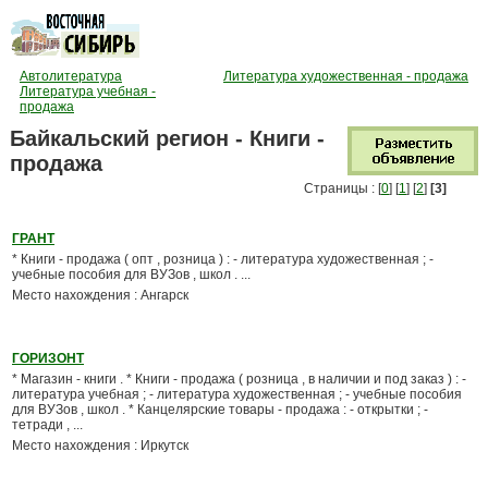
Автолитература
Литература художественная - продажа
Литература учебная -
продажа
Байкальский регион - Книги -
продажа
Страницы : [
0
] [
1
] [
2
]
[3]
ГРАНТ
* Книги - продажа ( опт , розница ) : - литература художественная ; -
учебные пособия для ВУЗов , школ . ...
Место нахождения : Ангарск
ГОРИЗОНТ
* Магазин - книги . * Книги - продажа ( розница , в наличии и под заказ ) : -
литература учебная ; - литература художественная ; - учебные пособия
для ВУЗов , школ . * Канцелярские товары - продажа : - открытки ; -
тетради , ...
Место нахождения : Иркутск