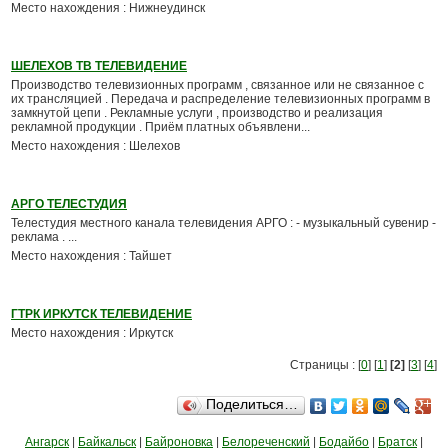
Место нахождения : Нижнеудинск
ШЕЛЕХОВ ТВ ТЕЛЕВИДЕНИЕ
Производство телевизионных программ , связанное или не связанное с
их трансляцией . Передача и распределение телевизионных программ в
замкнутой цепи . Рекламные услуги , производство и реализация
рекламной продукции . Приём платных объявлени...
Место нахождения : Шелехов
АРГО ТЕЛЕСТУДИЯ
Телестудия местного канала телевидения АРГО : - музыкальный сувенир -
реклама . ...
Место нахождения : Тайшет
ГТРК ИРКУТСК ТЕЛЕВИДЕНИЕ
Место нахождения : Иркутск
Страницы : [
0
] [
1
]
[2]
[
3
] [
4
]
Поделиться…
Ангарск
|
Байкальск
|
Байроновка
|
Белореченский
|
Бодайбо
|
Братск
|