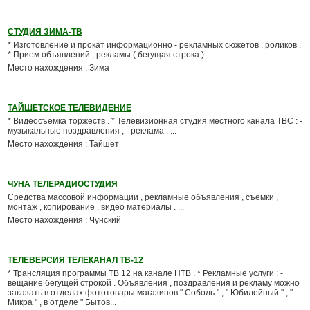
СТУДИЯ ЗИМА-ТВ
* Изготовление и прокат информационно - рекламных сюжетов , роликов .
* Прием объявлений , рекламы ( бегущая строка ) . ...
Место нахождения : Зима
ТАЙШЕТСКОЕ ТЕЛЕВИДЕНИЕ
* Видеосъемка торжеств . * Телевизионная студия местного канала ТВС : -
музыкальные поздравления ; - реклама . ...
Место нахождения : Тайшет
ЧУНА ТЕЛЕРАДИОСТУДИЯ
Средства массовой информации , рекламные объявления , съёмки ,
монтаж , копирование , видео материалы . ...
Место нахождения : Чунский
ТЕЛЕВЕРСИЯ ТЕЛЕКАНАЛ ТВ-12
* Трансляция программы ТВ 12 на канале НТВ . * Рекламные услуги : -
вещание бегущей строкой . Объявления , поздравления и рекламу можно
заказать в отделах фототовары магазинов " Соболь " , " Юбилейный " , "
Микра " , в отделе " Бытов...