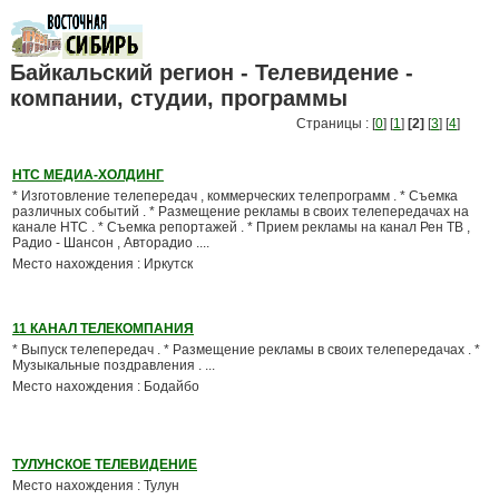
Байкальский регион - Телевидение -
компании, студии, программы
Страницы : [
0
] [
1
]
[2]
[
3
] [
4
]
НТС МЕДИА-ХОЛДИНГ
* Изготовление телепередач , коммерческих телепрограмм . * Съемка
различных событий . * Размещение рекламы в своих телепередачах на
канале НТС . * Съемка репортажей . * Прием рекламы на канал Рен ТВ ,
Радио - Шансон , Авторадио ....
Место нахождения : Иркутск
11 КАНАЛ ТЕЛЕКОМПАНИЯ
* Выпуск телепередач . * Размещение рекламы в своих телепередачах . *
Музыкальные поздравления . ...
Место нахождения : Бодайбо
ТУЛУНСКОЕ ТЕЛЕВИДЕНИЕ
Место нахождения : Тулун