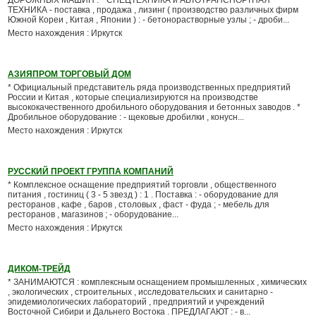
ДОРОЖНЫХ МАШИН . * СПЕЦТЕХНИКА и АВТОТРАНСПОРТНАЯ
ТЕХНИКА - поставка , продажа , лизинг ( производство различных фирм
Южной Кореи , Китая , Японии ) : - бетонорастворные узлы ; - дроби...
Место нахождения : Иркутск
АЗИЯПРОМ ТОРГОВЫЙ ДОМ
* Официальный представитель ряда производственных предприятий
России и Китая , которые специализируются на производстве
высококачественного дробильного оборудования и бетонных заводов . *
Дробильное оборудование : - щековые дробилки , конусн...
Место нахождения : Иркутск
РУССКИЙ ПРОЕКТ ГРУППА КОМПАНИЙ
* Комплексное оснащение предприятий торговли , общественного
питания , гостиниц ( 3 - 5 звезд ) : 1 . Поставка : - оборудование для
ресторанов , кафе , баров , столовых , фаст - фуда ; - мебель для
ресторанов , магазинов ; - оборудование...
Место нахождения : Иркутск
ДИКОМ-ТРЕЙД
* ЗАНИМАЮТСЯ : комплексным оснащением промышленных , химических
, экологических , строительных , исследовательских и санитарно -
эпидемиологических лабораторий , предприятий и учреждений
Восточной Сибири и Дальнего Востока . ПРЕДЛАГАЮТ : - в...