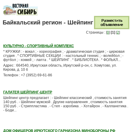
Байкальский регион - Шейпинг
Страницы : [
0
]
[1]
[
2
]
КУЛЬТУРНО - СПОРТИВНЫЙ КОМПЛЕКС
* КРУЖКИ : - вокал ; - хореография ; - драматическая студия ; - цирковая
студия . * СПОРТИВНЫЕ СЕКЦИИ : - настольный теннис ; - волейбол ; -
футбол ; - хоккей ; - лапта . * ШЕЙПИНГ . * БИБЛИОТЕКА . * ФОЛЬКЛ...
Адрес : 664540, Иркутская область, Иркутский р-он, с. Хомутово, ул.
Кирова, д. 10 б
Телефон : +7 (3952) 69-61-86
ГАЛАТЕЯ ШЕЙПИНГ-ЦЕНТР
Шейпинг центр предлагает : - Шейпинг классический , стоимость занятия
140 руб . - Шейпинг мужской . Другие направления , стоимость занятия
150 руб . - Стриппластика . - Степ - аэробика . - Хотайрон . - Калланетика .
- Боди...
ДОМ ОФИЦЕРОВ ИРКУТСКОГО ГАРНИЗОНА МИНОБОРОНЫ РФ