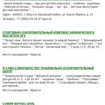
- музей боевой славы ; - хор для детей и взрослых ; - шейпинг , аэробика ;
- тяжелая атлетика ; - бальные танцы ; - кун - фу ; - детская киностудия "
Детские кинопробы " . ...
Адрес : 664007, г. Иркутск, Кировский район, ул. Карла Маркса, д. 47
Телефон : +7 (3952) 34-29-97 (вахта)
СПОРТИВНО-ОЗДОРОВИТЕЛЬНЫЙ КОМПЛЕКС ЮРИДИЧЕСКОГО
ИНСТИТУТА ИГУ
* Прокат лыж . Каток и прокат коньков ( в зимний период ) . * Тренажерный
зал . * Игровой зал ( волейбол , баскетбол ) . * Стадион ( открытый ) . * Зал
настольного тенниса . * Летом - теннисный корт . * Сауна ( с 9 : 00 до 16 :
...
Место нахождения : Иркутск
Я САМО СОВЕРШЕНСТВО ТАНЦЕВАЛЬНО-ОЗДОРОВИТЕЛЬНЫЙ
ЦЕНТР
* Танцевальная студия " Звездный ребенок " : - хореографическая секция
для детей от 3 - х до 16 лет ; - клубные танцы . * Шейпинг . * Программа "
Свободное время " для тех кому 50 лет . * Спортивная секция ( Айкидо )
для мальчи...
Место нахождения : Иркутск
СОФИЯ ФИТНЕС-КЛУБ