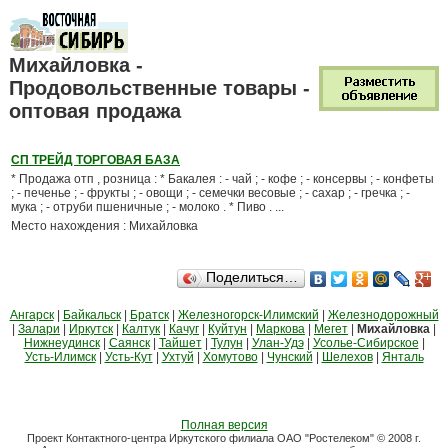
Михайловка -
Продовольственные товары -
оптовая продажа
СП ТРЕЙД ТОРГОВАЯ БАЗА
* Продажа отп , розница : * Бакалея : - чай ; - кофе ; - консервы ; - конфеты
; - печенье ; - фрукты ; - овощи ; - семечки весовые ; - сахар ; - гречка ; -
мука ; - отруби пшеничные ; - молоко . * Пиво . ...
Место нахождения : Михайловка
Поделиться…
Ангарск
|
Байкальск
|
Братск
|
Железногорск-Илимский
|
Железнодорожный
|
Залари
|
Иркутск
|
Калтук
|
Качуг
|
Куйтун
|
Маркова
|
Мегет
|
Михайловка
|
Нижнеудинск
|
Саянск
|
Тайшет
|
Тулун
|
Улан-Удэ
|
Усолье-Сибирское
|
Усть-Илимск
|
Усть-Кут
|
Ухтуй
|
Хомутово
|
Чунский
|
Шелехов
|
Янталь
Полная версия
Проект Контактного-центра Иркутского филиала ОАО "Ростелеком" © 2008 г.