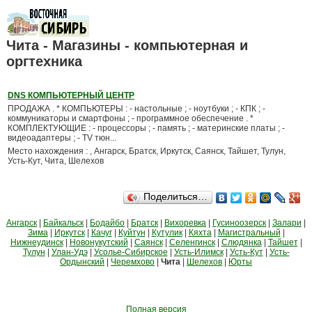
Чита - Магазины - компьютерная и
оргтехника
DNS КОМПЬЮТЕРНЫЙ ЦЕНТР
ПРОДАЖА . * КОМПЬЮТЕРЫ : - настольные ; - ноутбуки ; - КПК ; -
коммуникаторы и смартфоны ; - программное обеспечение . *
КОМПЛЕКТУЮЩИЕ : - процессоры ; - память ; - материнские платы ; -
видеоадаптеры ; - TV тюн...
Место нахождения : , Ангарск, Братск, Иркутск, Саянск, Тайшет, Тулун,
Усть-Кут, Чита, Шелехов
Поделиться…
Ангарск
|
Байкальск
|
Бодайбо
|
Братск
|
Вихоревка
|
Гусиноозерск
|
Залари
|
Зима
|
Иркутск
|
Качуг
|
Куйтун
|
Кутулик
|
Кяхта
|
Магистральный
|
Нижнеудинск
|
Новонукутский
|
Саянск
|
Селенгинск
|
Слюдянка
|
Тайшет
|
Тулун
|
Улан-Удэ
|
Усолье-Сибирское
|
Усть-Илимск
|
Усть-Кут
|
Усть-
Ордынский
|
Черемхово
|
Чита
|
Шелехов
|
Юрты
Полная версия