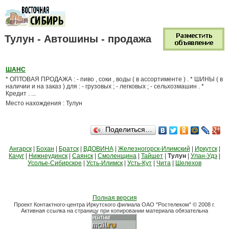
Тулун - Автошины - продажа
ШАНС
* ОПТОВАЯ ПРОДАЖА : - пиво , соки , воды ( в ассортименте ) . * ШИНЫ ( в
наличии и на заказ ) для : - грузовых ; - легковых ; - сельхозмашин . *
Кредит . ...
Место нахождения : Тулун
Поделиться…
Ангарск
|
Бохан
|
Братск
|
ВДОВИНА
|
Железногорск-Илимский
|
Иркутск
|
Качуг
|
Нижнеудинск
|
Саянск
|
Смоленщина
|
Тайшет
|
Тулун
|
Улан-Удэ
|
Усолье-Сибирское
|
Усть-Илимск
|
Усть-Кут
|
Чита
|
Шелехов
Полная версия
Проект Контактного-центра Иркутского филиала ОАО "Ростелеком" © 2008 г.
Активная ссылка на страницу при копировании материала обязательна