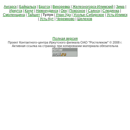
Ангарск
|
Байкальск
|
Братск
|
Вихоревка
|
Железногорск-Илимский
|
Зима
|
Иркутск
|
Качуг
|
Нижнеудинск
|
Оек
|
Покосное
|
Саянск
|
Слюдянка
|
Смоленщина
|
Тайшет
|
Тулун
|
Улан-Удэ
|
Усолье-Сибирское
|
Усть-Илимск
|
Усть-Кут
|
Черемхово
|
Шелехов
Полная версия
Проект Контактного-центра Иркутского филиала ОАО "Ростелеком" © 2008 г.
Активная ссылка на страницу при копировании материала обязательна