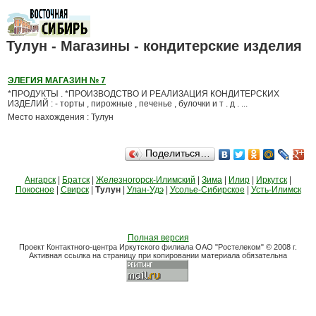
Тулун - Магазины - кондитерские изделия
ЭЛЕГИЯ МАГАЗИН № 7
*ПРОДУКТЫ . *ПРОИЗВОДСТВО И РЕАЛИЗАЦИЯ КОНДИТЕРСКИХ
ИЗДЕЛИЙ : - торты , пирожные , печенье , булочки и т . д . ...
Место нахождения : Тулун
Поделиться…
Ангарск
|
Братск
|
Железногорск-Илимский
|
Зима
|
Илир
|
Иркутск
|
Покосное
|
Свирск
|
Тулун
|
Улан-Удэ
|
Усолье-Сибирское
|
Усть-Илимск
Полная версия
Проект Контактного-центра Иркутского филиала ОАО "Ростелеком" © 2008 г.
Активная ссылка на страницу при копировании материала обязательна