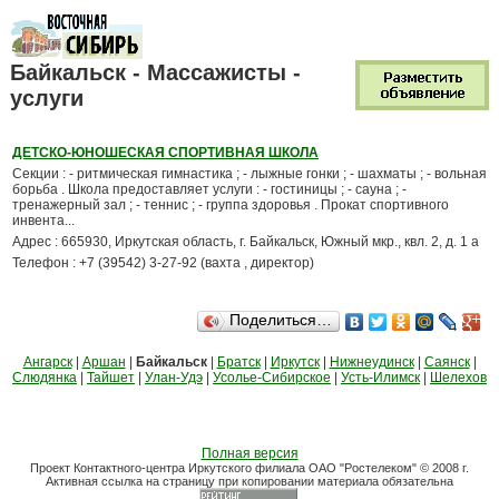
Байкальск - Массажисты -
услуги
ДЕТСКО-ЮНОШЕСКАЯ СПОРТИВНАЯ ШКОЛА
Секции : - ритмическая гимнастика ; - лыжные гонки ; - шахматы ; - вольная
борьба . Школа предоставляет услуги : - гостиницы ; - сауна ; -
тренажерный зал ; - теннис ; - группа здоровья . Прокат спортивного
инвента...
Адрес : 665930, Иркутская область, г. Байкальск, Южный мкр., квл. 2, д. 1 а
Телефон : +7 (39542) 3-27-92 (вахта , директор)
Поделиться…
Ангарск
|
Аршан
|
Байкальск
|
Братск
|
Иркутск
|
Нижнеудинск
|
Саянск
|
Слюдянка
|
Тайшет
|
Улан-Удэ
|
Усолье-Сибирское
|
Усть-Илимск
|
Шелехов
Полная версия
Проект Контактного-центра Иркутского филиала ОАО "Ростелеком" © 2008 г.
Активная ссылка на страницу при копировании материала обязательна