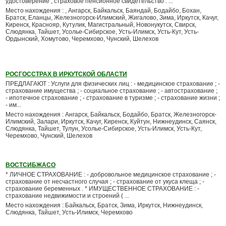
удостоверение , страховое пенсионное свидетельство . ...
Место нахождения : , Ангарск, Байкальск, Баяндай, Бодайбо, Бохан,
Братск, Еланцы, Железногорск-Илимский, Жигалово, Зима, Иркутск, Качуг,
Киренск, Краснояр, Кутулик, Магистральный, Новонукутск, Свирск,
Слюдянка, Тайшет, Усолье-Сибирское, Усть-Илимск, Усть-Кут, Усть-
Ордынский, Хомутово, Черемхово, Чунский, Шелехов
РОСГОССТРАХ В ИРКУТСКОЙ ОБЛАСТИ
ПРЕДЛАГАЮТ : Услуги для физических лиц : - медицинское страхование ; -
страхование имущества ; - социальное страхование ; - автострахование ;
- ипотечное страхование ; - страхование в туризме ; - страхование жизни ;
- им...
Место нахождения : Ангарск, Байкальск, Бодайбо, Братск, Железногорск-
Илимский, Залари, Иркутск, Качуг, Киренск, Куйтун, Нижнеудинск, Саянск,
Слюдянка, Тайшет, Тулун, Усолье-Сибирское, Усть-Илимск, Усть-Кут,
Черемхово, Чунский, Шелехов
ВОСТСИБЖАСО
* ЛИЧНОЕ СТРАХОВАНИЕ : - добровольное медицинское страхование ; -
страхование от несчастного случая ; - страхование от укуса клеща ; -
страхование беременных . * ИМУЩЕСТВЕННОЕ СТРАХОВАНИЕ : -
страхование недвижимости и строений ( ...
Место нахождения : Байкальск, Братск, Зима, Иркутск, Нижнеудинск,
Слюдянка, Тайшет, Усть-Илимск, Черемхово