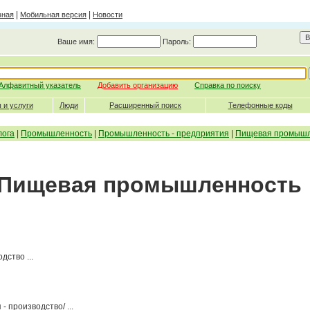
|
|
вная
Мобильная версия
Новости
Ваше имя:
Пароль:
Алфавитный указатель
Добавить организацию
Справка по поиску
 и услуги
Люди
Расширенный поиск
Телефонные коды
лога
|
Промышленность
|
Промышленность - предприятия
|
Пищевая промышл
- Пищевая промышленность
ство ...
- производство/ ...