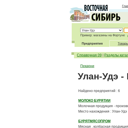
Гла
Пример: магазины на Фортуне
Предприятия
Товары
Справочная 09
|
Разделы ката
Пекарни
Улан-Удэ 
Найдено предприятий : 6
МОЛОКО БУРЯТИИ
Молочная продукция - производ
Место нахождения : Улан-Удэ
БУРЯТМЯСОПРОМ
Мясная , колбасная продукция 