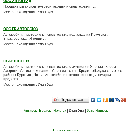
ООО АВТОГРАД
Продажа китайской грузовой техники и спецтехники . ...
Место нахождения : Улан-Удэ
ООО ГК АВТОСОЮЗ
Автомобили , мотоциклы , спецтехника под заказ из Иркутска ,
Владивостока , Японии . ...
Место нахождения : Улан-Удэ
ГК АВТОСОЮЗ
Автомобили , мотоциклы , спецтехника с аукционов Японии , Кореи ,
Америки . Автострахование . Справка - счет . Кредит обслуживание все
районы Бурятии , Читы . Автомобили отечественные , иномарки -
продажа . ...
Место нахождения : Улан-Удэ
Поделиться…
Ангарск
|
Братск
|
Иркутск
|
Улан-Удэ
|
Усть-Илимск
Полная версия