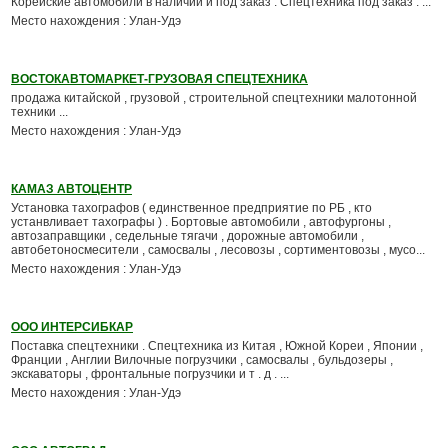
Корейские автомобили в наличии и под заказ . Спецтехника под заказ . ...
Место нахождения : Улан-Удэ
ВОСТОКАВТОМАРКЕТ-ГРУЗОВАЯ СПЕЦТЕХНИКА
продажа китайской , грузовой , строительной спецтехники малотонной
техники ...
Место нахождения : Улан-Удэ
КАМАЗ АВТОЦЕНТР
Установка тахографов ( единственное предприятие по РБ , кто
устанвливает тахографы ) . Бортовые автомобили , автофургоны ,
автозаправщики , седельные тягачи , дорожные автомобили ,
автобетоносмесители , самосвалы , лесовозы , сортиментовозы , мусо...
Место нахождения : Улан-Удэ
ООО ИНТЕРСИБКАР
Поставка спецтехники . Спецтехника из Китая , Южной Кореи , Японии ,
Франции , Англии Вилочные погрузчики , самосвалы , бульдозеры ,
экскаваторы , фронтальные погрузчики и т . д . ...
Место нахождения : Улан-Удэ