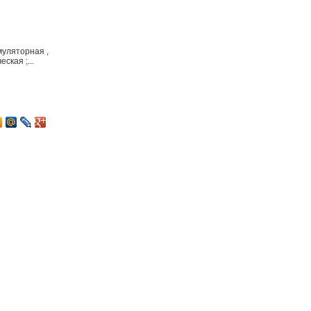
муляторная ,
ская ;...