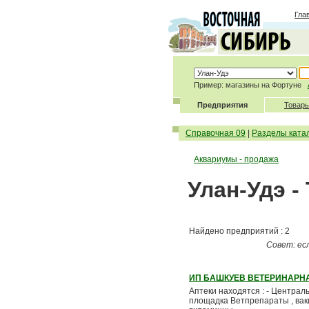
Гла
Пример: магазины на Фортуне
Предприятия
Товары
Справочная 09
|
Разделы ката
Аквариумы - продажа
Улан-Удэ 
Найдено предприятий : 2
Совет: ес
ИП БАШКУЕВ ВЕТЕРИНАРН
Аптеки находятся : - Центральн
площадка Ветпрепараты , вакц