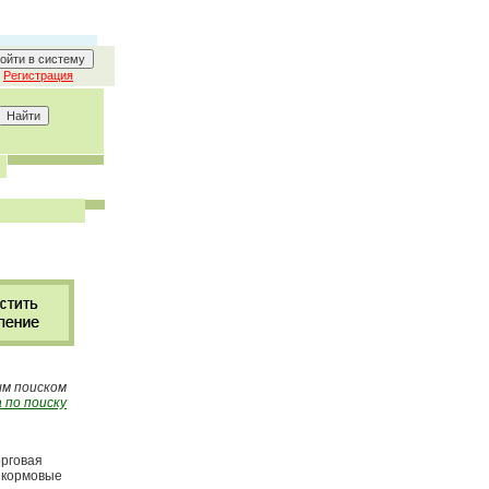
Регистрация
ым поиском
 по поиску
орговая
, кормовые