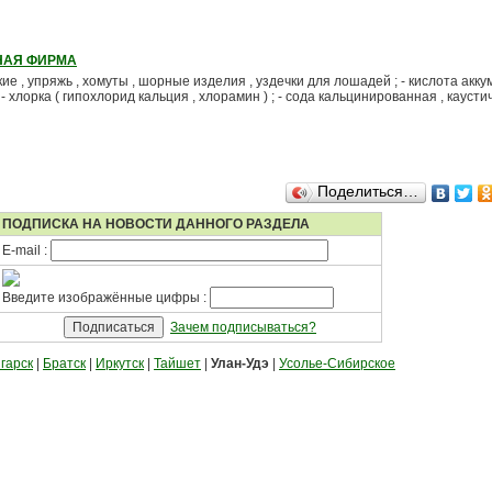
НАЯ ФИРМА
ие , упряжь , хомуты , шорные изделия , уздечки для лошадей ; - кислота акку
 - хлорка ( гипохлорид кальция , хлорамин ) ; - сода кальцинированная , каустиче
Поделиться…
ПОДПИСКА НА НОВОСТИ ДАННОГО РАЗДЕЛА
E-mail :
Введите изображённые цифры :
Зачем подписываться?
гарск
|
Братск
|
Иркутск
|
Тайшет
|
Улан-Удэ
|
Усолье-Сибирское