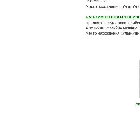
витаминны...
Место нахождения : Улан-Удэ
БАЯ-ХИМ ОПТОВО-РОЗНИЧ
Продажа : - седла кавалерийск
электроды ; - карбид кальция ;
Место нахождения : Улан-Удэ
Ан