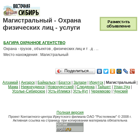
Магистральный - Охрана
физических лиц - услуги
БАГИРА ОХРАННОЕ АГЕНТСТВО
Охрана - грузов , объектов , физических лиц и т . д . ...
Место нахождения : Магистральный
Поделиться…
Алзамай
|
Ангарск
|
Байкальск
|
Братск
|
Залари
|
Иркутск
|
Магистральный
|
Мама
|
Нижнеудинск
|
Новонукутский
|
Слюдянка
|
Тайшет
|
Улан-Удэ
|
Усолье-Сибирское
|
Усть-Илимск
|
Усть-Кут
|
Черемхово
|
Чунский
Полная версия
Проект Контактного-центра Иркутского филиала ОАО "Ростелеком" © 2008 г.
Активная ссылка на страницу при копировании материала обязательна