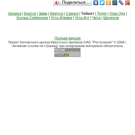
Поделиться…
Ангарск
|
Братск
|
Зима
|
Иркутск
|
Саянск
|
Тайшет
|
Тулун
|
Улан-Удэ
|
Усолье-Сибирское
|
Усть-Илимск
|
Усть-Кут
|
Чита
|
Шелехов
Полная версия
Проект Контактного-центра Иркутского филиала ОАО "Ростелеком" © 2008 г.
Активная ссылка на страницу при копировании материала обязательна