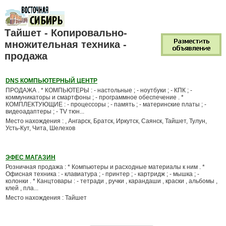
Тайшет - Копировально-
множительная техника -
продажа
DNS КОМПЬЮТЕРНЫЙ ЦЕНТР
ПРОДАЖА . * КОМПЬЮТЕРЫ : - настольные ; - ноутбуки ; - КПК ; -
коммуникаторы и смартфоны ; - программное обеспечение . *
КОМПЛЕКТУЮЩИЕ : - процессоры ; - память ; - материнские платы ; -
видеоадаптеры ; - TV тюн...
Место нахождения : , Ангарск, Братск, Иркутск, Саянск, Тайшет, Тулун,
Усть-Кут, Чита, Шелехов
ЭФЕС МАГАЗИН
Розничная продажа : * Компьютеры и расходные материалы к ним . *
Офисная техника : - клавиатура ; - принтер ; - картридж ; - мышка ; -
колонки . * Канцтовары : - тетради , ручки , карандаши , краски , альбомы ,
клей , пла...
Место нахождения : Тайшет