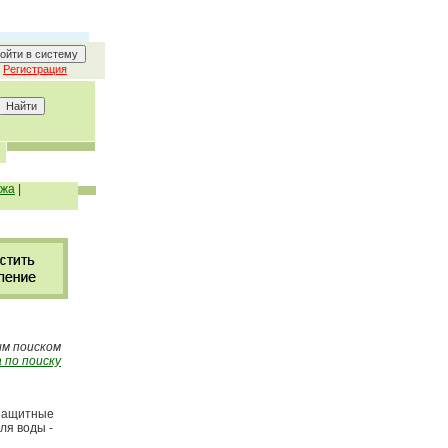
Регистрация
ажа
|
ым поиском
 по поиску
 защитные
ля воды -