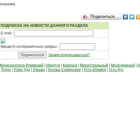
ихоревка
Поделиться…
ПОДПИСКА НА НОВОСТИ ДАННОГО РАЗДЕЛА
E-mail :
Введите изображённые цифры :
Зачем подписываться?
Железногорск-Илимский
|
Иркутск
|
Киренск
|
Магистральный
|
Молодежный
|
Н
|
Тулун
|
Улан-Удэ
|
Улькан
|
Усолье-Сибирское
|
Усть-Илимск
|
Усть-Кут