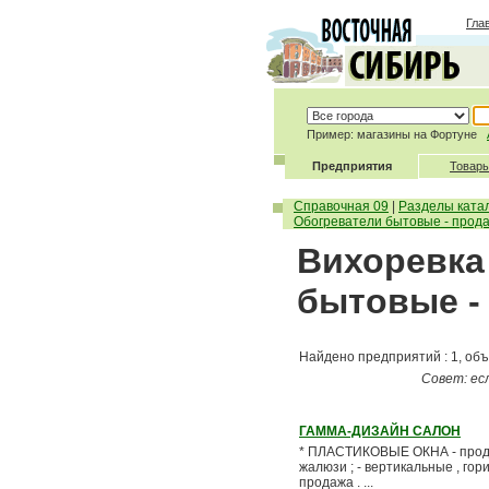
Гла
Пример: магазины на Фортуне
Предприятия
Товары
Справочная 09
|
Разделы ката
Обогреватели бытовые - прод
Вихоревка
бытовые -
Найдено предприятий : 1, объ
Совет: ес
ГАММА-ДИЗАЙН САЛОН
* ПЛАСТИКОВЫЕ ОКНА - продаж
жалюзи ; - вертикальные , г
продажа . ...