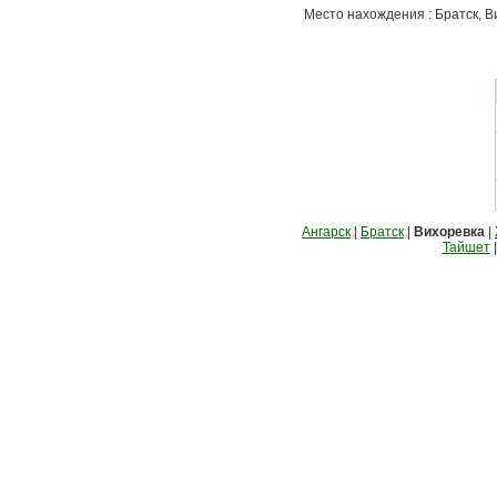
Место нахождения : Братск, В
Ангарск
|
Братск
|
Вихоревка
|
Тайшет