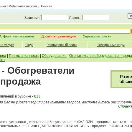
|
|
вная
Мобильная версия
Новости
Ваше имя:
Пароль:
Алфавитный указатель
Добавить организацию
Справка по поиску
 и услуги
Люди
Расширенный поиск
Телефонные коды
лога
|
Промышленность
|
Оборудование
|
Отопительное оборудование - прод
ажа
 - Обогреватели
 продажа
явлений в рубрике -
813
ли Вас не удовлетворили результаты запроса, воспользуйтесь расширенн
Справка
а , установка , сервисное обслуживание . * ЖАЛЮЗИ - продажа , монтаж : -
оризонтальные . * СЕЙФЫ , МЕТАЛЛИЧЕСКАЯ МЕБЕЛЬ - продажа . * ФИЛЬТРЫ д