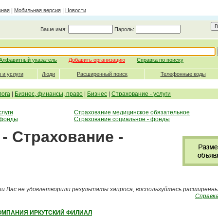
|
|
вная
Мобильная версия
Новости
Ваше имя:
Пароль:
Алфавитный указатель
Добавить организацию
Справка по поиску
 и услуги
Люди
Расширенный поиск
Телефонные коды
лога
|
Бизнес, финансы, право
|
Бизнес
|
Страхование - услуги
слуги
Страхование медицинское обязательное
 фонды
Страхование социальное - фонды
- Страхование -
ли Вас не удовлетворили результаты запроса, воспользуйтесь расширенн
Справка
ОМПАНИЯ ИРКУТСКИЙ ФИЛИАЛ