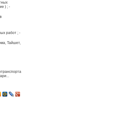
тных
 ) ; -
в
ых работ ; -
рма, Тайшет,
тотранспорта
ари...