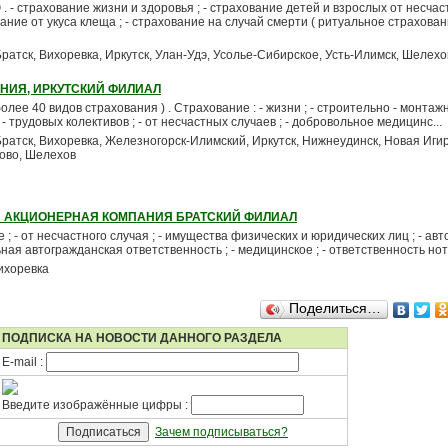
 страхование жизни и здоровья ; - страхование детей и взрослых от несчас
ание от укуса клеща ; - страхование на случай смерти ( ритуальное страхование
Братск, Вихоревка, Иркутск, Улан-Удэ, Усолье-Сибирское, Усть-Илимск, Шелехо
НИЯ, ИРКУТСКИЙ ФИЛИАЛ
олее 40 видов страхования ) . Страхование : - жизни ; - строительно - монтажн
- трудовых колективов ; - от несчастных случаев ; - добровольное медицинс...
Братск, Вихоревка, Железногорск-Илимский, Иркутск, Нижнеудинск, Новая Иги
хово, Шелехов
Я АКЦИОНЕРНАЯ КОМПАНИЯ БРАТСКИЙ ФИЛИАЛ
 ; - от несчастного случая ; - имущества физических и юридических лиц ; - ав
льная автогражданская ответственность ; - медицинское ; - ответственность нот
ихоревка
Поделиться…
ПОДПИСКА НА НОВОСТИ ДАННОГО РАЗДЕЛА
E-mail :
Введите изображённые цифры :
Зачем подписываться?