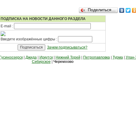
Поделиться…
ПОДПИСКА НА НОВОСТИ ДАННОГО РАЗДЕЛА
E-mail :
Введите изображённые цифры :
Зачем подписываться?
Гусиноозерск
|
Джида
|
Иркутск
|
Нижний Торей
|
Петропавловка
|
Турма
|
Улан-
Сибирское
|
Черемхово