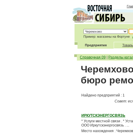
Гла
Пример: магазины на Фортуне
Предприятия
Товары
Справочная 09
|
Разделы ката
Черемхово 
бюро ремо
Найдено предприятий : 1
Совет: ес
ИРКУТСКЭНЕРГОСВЯЗЬ
* Услуги местной связи . * У
ООО Иркутскэнергосвязь . ...
Место нахождения : Черемхо