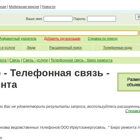
|
|
вная
Мобильная версия
Новости
Ваше имя:
Пароль:
Алфавитный указатель
Добавить организацию
Справка по поиску
 и услуги
Люди
Расширенный поиск
Телефонные коды
лога
|
Связь
|
Связь - услуги
|
Телефонная связь - бюро ремонта
- Телефонная связь -
нта
ли Вас не удовлетворили результаты запроса, воспользуйтесь расширенн
Справка
становка ведомственных телефонов ООО Иркутскэнергосвязь . * Бюро ремонта
во