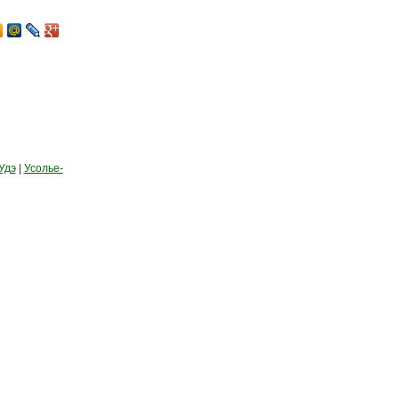
Удэ
|
Усолье-