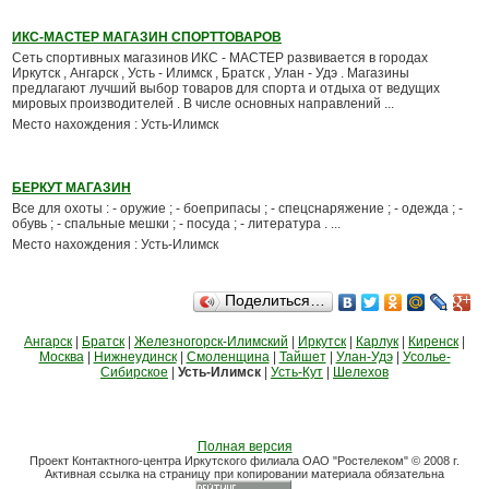
ИКС-МАСТЕР МАГАЗИН СПОРТТОВАРОВ
Сеть спортивных магазинов ИКС - МАСТЕР развивается в городах
Иркутск , Ангарск , Усть - Илимск , Братск , Улан - Удэ . Магазины
предлагают лучший выбор товаров для спорта и отдыха от ведущих
мировых производителей . В числе основных направлений ...
Место нахождения : Усть-Илимск
БЕРКУТ МАГАЗИН
Все для охоты : - оружие ; - боеприпасы ; - спецснаряжение ; - одежда ; -
обувь ; - спальные мешки ; - посуда ; - литература . ...
Место нахождения : Усть-Илимск
Поделиться…
Ангарск
|
Братск
|
Железногорск-Илимский
|
Иркутск
|
Карлук
|
Киренск
|
Москва
|
Нижнеудинск
|
Смоленщина
|
Тайшет
|
Улан-Удэ
|
Усолье-
Сибирское
|
Усть-Илимск
|
Усть-Кут
|
Шелехов
Полная версия
Проект Контактного-центра Иркутского филиала ОАО "Ростелеком" © 2008 г.
Активная ссылка на страницу при копировании материала обязательна