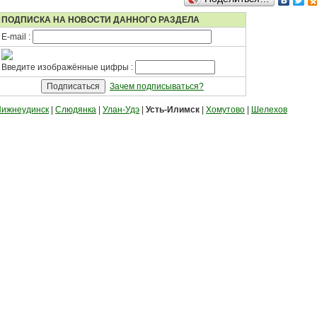
ПОДПИСКА НА НОВОСТИ ДАННОГО РАЗДЕЛА
E-mail :
Введите изображённые цифры :
Зачем подписываться?
ижнеудинск
|
Слюдянка
|
Улан-Удэ
|
Усть-Илимск
|
Хомутово
|
Шелехов