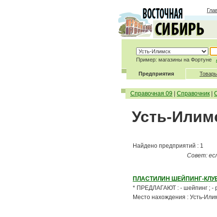
Гла
Пример: магазины на Фортуне
Предприятия
Товары
Справочная 09
|
Справочник
|
Усть-Илим
Найдено предприятий : 1
Совет: ес
ПЛАСТИЛИН ШЕЙПИНГ-КЛУ
* ПРЕДЛАГАЮТ : - шейпинг ; - 
Место нахождения : Усть-Или