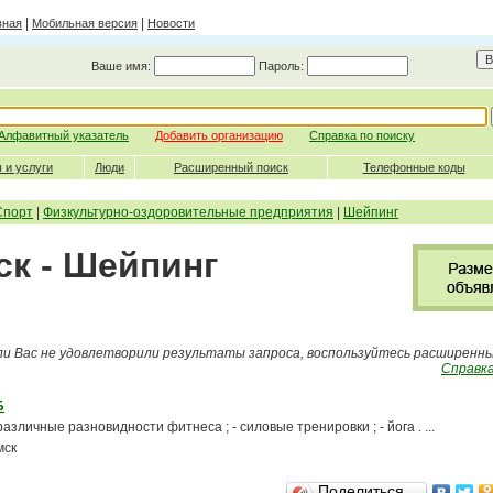
|
|
вная
Мобильная версия
Новости
Ваше имя:
Пароль:
Алфавитный указатель
Добавить организацию
Справка по поиску
 и услуги
Люди
Расширенный поиск
Телефонные коды
Спорт
|
Физкультурно-оздоровительные предприятия
|
Шейпинг
ск - Шейпинг
ли Вас не удовлетворили результаты запроса, воспользуйтесь расширенн
Справка
Б
различные разновидности фитнеса ; - силовые тренировки ; - йога . ...
мск
Поделиться…