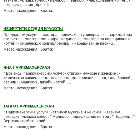
завивка , укладка волос ; - маникюр , педикюр ; - наращивание ногтей ; -
покраска ресниц , бровей . ...
Место нахождения : Братск
НЕФЕРТИТИ СТУДИЯ КРАСОТЫ
Предлагаем услуги : - мастера парикмахера универсала ; - парикмахера
стилиста ; - мастера маникюра , педикюра ; - мастера по наращиванию
ногтей ; - химическую завивку ресниц ; - наращивание ресниц . ...
Место нахождения : Братск
ЯНА ПАРИКМАХЕРСКАЯ
* Все виды парикмахерских услуг : - стрижки мужские и женские ; -
химическая завивка , покраска волос , мелирование ; - покраска бровей ,
ресниц ; - маникюр , дизайн ногтей . ...
Место нахождения : Братск
ТАНГО ПАРИКМАХЕРСКАЯ
* Парикмахерские услуги : - стрижки мужские и женские ; - завивка ,
покраска , укладка волос . * Маникюр , наращивание ногтей . * Педикюр . *
Вертикальный солярий . ...
Место нахождения : Братск