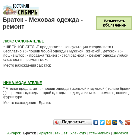
Братск - Меховая одежда -
ремонт
ЛЮКС САЛОН-АТЕЛЬЕ
* ШВЕЙНОЕ АТЕЛЬЕ предлагает : - консультация специалиста (
бесплатно ) ; - пошив любой одежды ( мужской , женской , детской ) ; -
пошив штор ; - продажа тканей ; - стол раскроя ; - ремонт одежды любой
сложности ; - ремонт мехо...
Место нахождения : Братск
НИНА-МОДА АТЕЛЬЕ
* Ателье предлагает : - пошив одежды ( женской и мужской ( только брюки
) ) ; - ремонт одежды ; - крой одежды ; - одежда из меха - ремонт , пошив ; -
фурнитура . ...
Место нахождения : Братск
Поделиться…
Ангарск
|
Братск
|
Иркутск
|
Тайшет
|
Улан-Удэ
|
Усть-Илимск
|
Шелехов