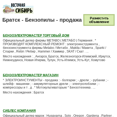
Братск - Бензопилы - продажа
БЕНЗОЭЛЕКТРОМАСТЕР ТОРГОВЫЙ ДОМ
Официальный дилер фирмы METABO ( МЕТАБО ) Германия . *
ПРОИЗВОДЯТ КОМПЛЕКСНЫЙ РЕМОНТ : электроинструмента ,
бензоинструмента фирмы Metabo / Метабо , Makita / Макита , Sparki /
Спарки , Rebir / Ребир , Hammer / Хаммер , SKAT / Скат . ...
Место нахождения : , Ангарск, Братск, Железногорск-Илимский, Иркутск,
Нижнеудинск, Новая Игирма, Тулун, Усть-Илимск, Усть-Кут, Хомутово
БЕНЗОЭЛЕКТРОМАСТЕР МАГАЗИН
* ЭЛЕКТРОИНСТУМЕНТЫ - продажа : - болгарки ; - дрели ; - рубанки ; -
шлейф - машинки ; - аккумуляторные дрели ; - электролобзики ; -
компрессоры и т . д . * Мотокультиваторыю * Бензотехника . ...
Место нахождения : Братск
СИБЛЕС КОМПАНИЯ
Официальный дилер марок : Husgvarna , Solo , Oregon , Gardena , Partner .