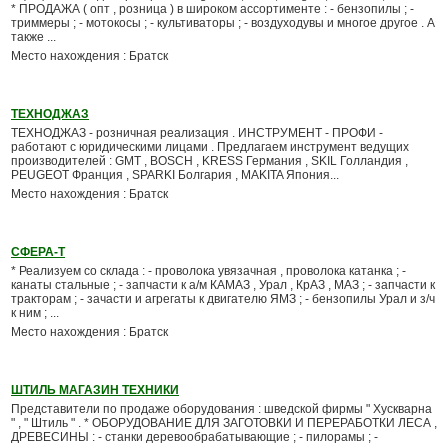
* ПРОДАЖА ( опт , розница ) в широком ассортименте : - бензопилы ; -
триммеры ; - мотокосы ; - культиваторы ; - воздуходувы и многое другое . А
также ...
Место нахождения : Братск
ТЕХНОДЖАЗ
ТЕХНОДЖАЗ - розничная реализация . ИНСТРУМЕНТ - ПРОФИ -
работают с юридическими лицами . Предлагаем инструмент ведущих
производителей : GMT , BOSCH , KRESS Германия , SKIL Голландия ,
PEUGEOT Франция , SPARKI Болгария , MAKITA Япония...
Место нахождения : Братск
СФЕРА-Т
* Реализуем со склада : - проволока увязачная , проволока катанка ; -
канаты стальные ; - запчасти к а/м КАМАЗ , Урал , КрАЗ , МАЗ ; - запчасти к
тракторам ; - зачасти и агрегаты к двигателю ЯМЗ ; - бензопилы Урал и з/ч
к ним ; ...
Место нахождения : Братск
ШТИЛЬ МАГАЗИН ТЕХНИКИ
Представители по продаже оборудования : шведской фирмы " Хускварна
" , " Штиль " . * ОБОРУДОВАНИЕ ДЛЯ ЗАГОТОВКИ И ПЕРЕРАБОТКИ ЛЕСА ,
ДРЕВЕСИНЫ : - станки деревообрабатывающие ; - пилорамы ; -