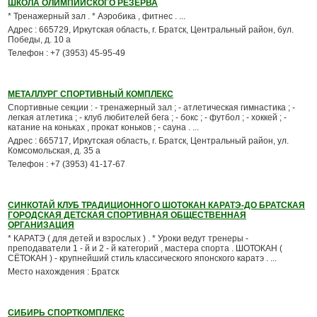
ШКОЛА ОЛИМПИЙСКОГО РЕЗЕРВА
* Тренажерный зал . * Аэробика , фитнес . ...
Адрес : 665729, Иркутская область, г. Братск, Центральный район, бул.
Победы, д. 10 а
Телефон : +7 (3953) 45-95-49
МЕТАЛЛУРГ СПОРТИВНЫЙ КОМПЛЕКС
Спортивные секции : - тренажерный зал ; - атлетическая гимнастика ; -
легкая атлетика ; - клуб любителей бега ; - бокс ; - футбол ; - хоккей ; -
катание на коньках , прокат коньков ; - сауна . ...
Адрес : 665717, Иркутская область, г. Братск, Центральный район, ул.
Комсомольская, д. 35 а
Телефон : +7 (3953) 41-17-67
СИНКОТАЙ КЛУБ ТРАДИЦИОННОГО ШОТОКАН КАРАТЭ-ДО БРАТСКАЯ
ГОРОДСКАЯ ДЕТСКАЯ СПОРТИВНАЯ ОБЩЕСТВЕННАЯ
ОРГАНИЗАЦИЯ
* КАРАТЭ ( для детей и взрослых ) . * Уроки ведут тренеры -
преподаватели 1 - й и 2 - й категорий , мастера спорта . ШОТОКАН (
СЁТОКАН ) - крупнейший стиль классического японского каратэ . ...
Место нахождения : Братск
СИБИРЬ СПОРТКОМПЛЕКС