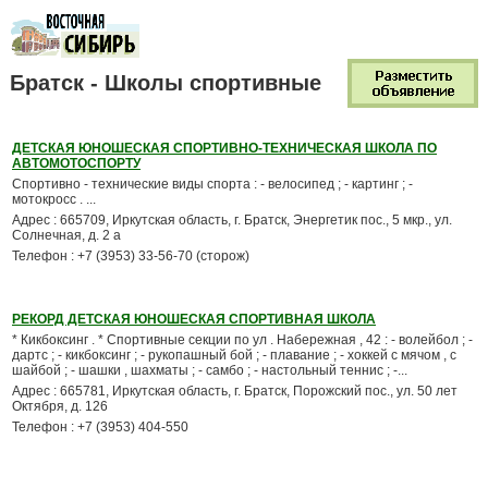
Братск - Школы спортивные
ДЕТСКАЯ ЮНОШЕСКАЯ СПОРТИВНО-ТЕХНИЧЕСКАЯ ШКОЛА ПО
АВТОМОТОСПОРТУ
Спортивно - технические виды спорта : - велосипед ; - картинг ; -
мотокросс . ...
Адрес : 665709, Иркутская область, г. Братск, Энергетик пос., 5 мкр., ул.
Солнечная, д. 2 а
Телефон : +7 (3953) 33-56-70 (сторож)
РЕКОРД ДЕТСКАЯ ЮНОШЕСКАЯ СПОРТИВНАЯ ШКОЛА
* Кикбоксинг . * Спортивные секции по ул . Набережная , 42 : - волейбол ; -
дартс ; - кикбоксинг ; - рукопашный бой ; - плавание ; - хоккей с мячом , с
шайбой ; - шашки , шахматы ; - самбо ; - настольный теннис ; -...
Адрес : 665781, Иркутская область, г. Братск, Порожский пос., ул. 50 лет
Октября, д. 126
Телефон : +7 (3953) 404-550