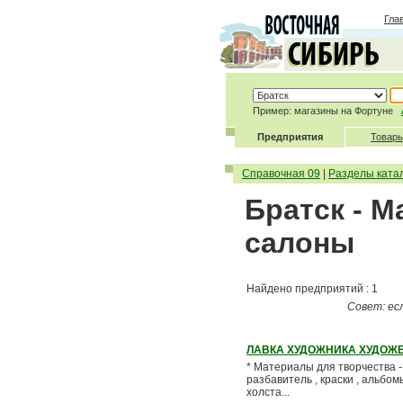
Гла
Пример: магазины на Фортуне
Предприятия
Товары
Справочная 09
|
Разделы ката
Братск - М
салоны
Найдено предприятий : 1
Совет: ес
ЛАВКА ХУДОЖНИКА ХУДОЖ
* Материалы для творчества - пр
разбавитель , краски , альбом
холста...