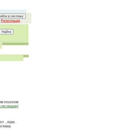
Регистрация
ым поиском
 по поиску
т , лаки .
натяжка