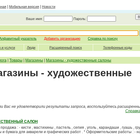
|
|
вная
Мобильная версия
Новости
Ваше имя:
Пароль:
Алфавитный указатель
Добавить организацию
Справка по поиску
 и услуги
Люди
Расширенный поиск
Телефонные коды
лога
|
Товары
|
Магазины
|
Магазины - художественные салоны
агазины - художественные
ли Вас не удовлетворили результаты запроса, воспользуйтесь расширенн
Справка
ЕСТВЕННЫЙ САЛОН
одажа : - кисти , мастихины , пастель , сепия , уголь , карандаши , гуашь , грун
ы и бумага для акварели и графических работ . * Оформительские работы : - 