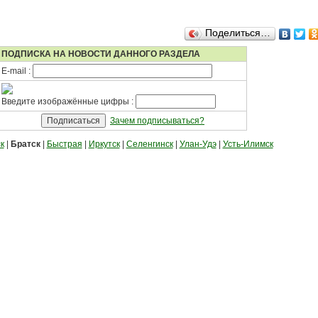
Поделиться…
ПОДПИСКА НА НОВОСТИ ДАННОГО РАЗДЕЛА
E-mail :
Введите изображённые цифры :
Зачем подписываться?
к
|
Братск
|
Быстрая
|
Иркутск
|
Селенгинск
|
Улан-Удэ
|
Усть-Илимск