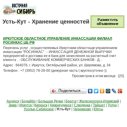
Усть-Кут - Хранение ценностей
ИРКУТСКОЕ ОБЛАСТНОЕ УПРАВЛЕНИЕ ИНКАССАЦИИ ФИЛИАЛ
РОСИНКАС ЦБ РФ
Перечень услуг , осуществляемых Иркутским областным управлением
инкассации ”РОСИНКАС” : - ИНКАССАЦИЯ ДЕНЕЖНОЙ ВЫРУЧКИ
предприятий и доставка ее в банк для зачисления на расчетный счет
клиента . - ОБСЛУЖИВАНИЕ КОММЕРЧЕСКИХ БАНКОВ - Д...
Адрес : 664076, г. Иркутск, Октябрьский район, ул. Ширямова, д. 34
Телефон : +7 (3952) 78-28-00 (дежурная часть ( круглосуточно ))
Просмотров в этом месяце : [25]
Поделиться…
Ангарск
|
Бодайбо
|
Большая Речка
|
Братск
|
Железногорск-Илимский
|
Зима
|
Иркутск
|
Киренск
|
Нижнеудинск
|
Слюдянка
|
Тайшет
|
Тулун
|
Усолье-Сибирское
|
Усть-Кут
|
Черемхово
|
Юрты