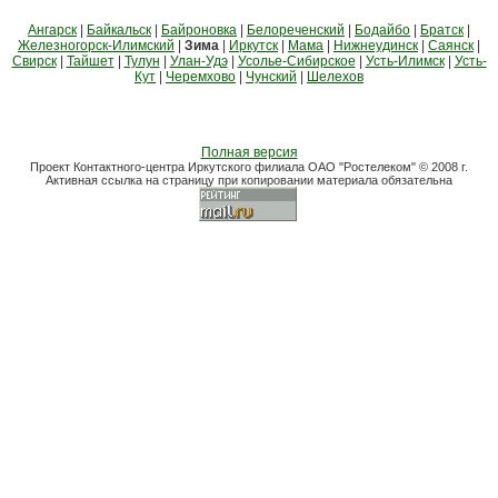
Ангарск
|
Байкальск
|
Байроновка
|
Белореченский
|
Бодайбо
|
Братск
|
Железногорск-Илимский
|
Зима
|
Иркутск
|
Мама
|
Нижнеудинск
|
Саянск
|
Свирск
|
Тайшет
|
Тулун
|
Улан-Удэ
|
Усолье-Сибирское
|
Усть-Илимск
|
Усть-
Кут
|
Черемхово
|
Чунский
|
Шелехов
Полная версия
Проект Контактного-центра Иркутского филиала ОАО "Ростелеком" © 2008 г.
Активная ссылка на страницу при копировании материала обязательна