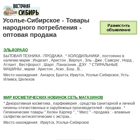
Усолье-Сибирское - Товары
народного потребления -
оптовая продажа
ЭЛЬДОРАДО
БЫТОВАЯ ТЕХНИКА - ПРОДАЖА . * ХОЛОДИЛЬНИКИ , постоянно в
наличии марки : Индезит , Аристон , Вирпул , Эль - Джи , Самсунг , Норд ,
Атлант , Вестфорост , Шарп , Панасоник , ДЭУ . * СТИРАЛЬНЫЕ
МАШИНЫ , марки : Аристон , Аско , Бош , В...
Место нахождения : Ангарск, Братск, Иркутск, Усолье-Сибирское, Усть-
Илимск, Шелехов
МИР КОСМЕТИЧЕСКИХ НОВИНОК СЕТЬ МАГАЗИНОВ
* Декоративная косметика , парфюмерия , средства санитарной и личной
гигиены отечественных и зарубежных производителей - продажа . *
Гигиенические товары " Хелен Харпер " , " Мисс " - продажа : - влажные
салфетки антисептические с экстрак...
Место нахождения : Иркутск, Усолье-Сибирское