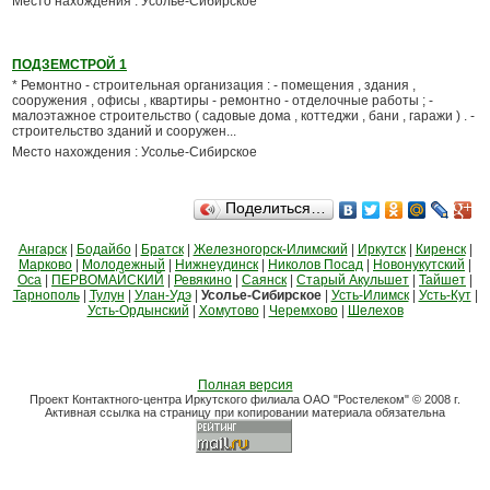
Место нахождения : Усолье-Сибирское
ПОДЗЕМСТРОЙ 1
* Ремонтно - строительная организация : - помещения , здания ,
сооружения , офисы , квартиры - ремонтно - отделочные работы ; -
малоэтажное строительство ( садовые дома , коттеджи , бани , гаражи ) . -
строительство зданий и сооружен...
Место нахождения : Усолье-Сибирское
Поделиться…
Ангарск
|
Бодайбо
|
Братск
|
Железногорск-Илимский
|
Иркутск
|
Киренск
|
Марково
|
Молодежный
|
Нижнеудинск
|
Николов Посад
|
Новонукутский
|
Оса
|
ПЕРВОМАЙСКИЙ
|
Ревякино
|
Саянск
|
Старый Акульшет
|
Тайшет
|
Тарнополь
|
Тулун
|
Улан-Удэ
|
Усолье-Сибирское
|
Усть-Илимск
|
Усть-Кут
|
Усть-Ордынский
|
Хомутово
|
Черемхово
|
Шелехов
Полная версия
Проект Контактного-центра Иркутского филиала ОАО "Ростелеком" © 2008 г.
Активная ссылка на страницу при копировании материала обязательна