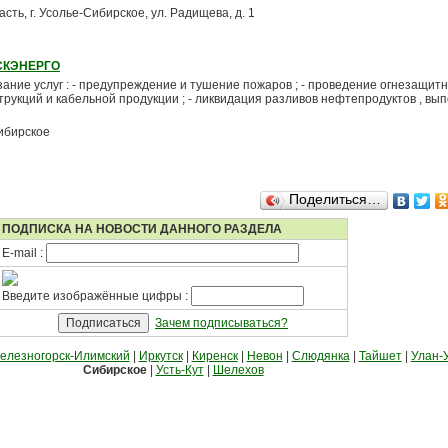
сть, г. Усолье-Сибирское, ул. Радищева, д. 1
СКЭНЕРГО
зание услуг : - предупреждение и тушение пожаров ; - проведение огнезащит
рукций и кабельной продукции ; - ликвидация разливов нефтепродуктов , вы
ибирское
Поделиться…
ПОДПИСКА НА НОВОСТИ ДАННОГО РАЗДЕЛА
E-mail :
Введите изображённые цифры :
Зачем подписываться?
елезногорск-Илимский
|
Иркутск
|
Киренск
|
Невон
|
Слюдянка
|
Тайшет
|
Улан-
Сибирское
|
Усть-Кут
|
Шелехов