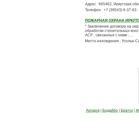
Адрес : 665462, Иркутская обла
Телефон : +7 (39543) 6-37-63
ПОЖАРНАЯ ОХРАНА ИРКУТ
* Заключение договора на ока
обработки строительных конст
АСР , связанных с ними ; ...
Место нахождения : Усолье-С
Ангарск
|
Бодайбо
|
Братск
|
Ж