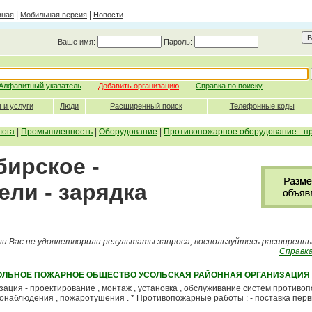
|
|
вная
Мобильная версия
Новости
Ваше имя:
Пароль:
Алфавитный указатель
Добавить организацию
Справка по поиску
 и услуги
Люди
Расширенный поиск
Телефонные коды
лога
|
Промышленность
|
Оборудование
|
Противопожарное оборудование - п
бирское -
ли - зарядка
ли Вас не удовлетворили результаты запроса, воспользуйтесь расширенн
Справка
ЛЬНОЕ ПОЖАРНОЕ ОБЩЕСТВО УСОЛЬСКАЯ РАЙОННАЯ ОРГАНИЗАЦИЯ
зация - проектирование , монтаж , установка , обслуживание систем противо
еонаблюдения , пожаротушения . * Противопожарные работы : - поставка пер