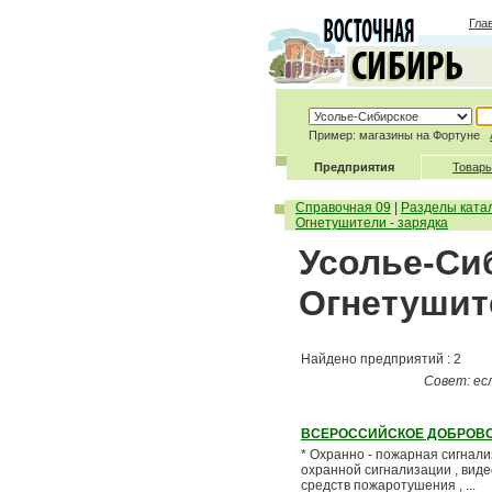
Гла
Пример: магазины на Фортуне
Предприятия
Товары
Справочная 09
|
Разделы ката
Огнетушители - зарядка
Усолье-Си
Огнетушите
Найдено предприятий : 2
Совет: ес
ВСЕРОССИЙСКОЕ ДОБРОВО
* Охранно - пожарная сигнали
охранной сигнализации , вид
средств пожаротушения , ...