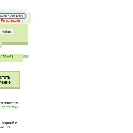
Регистрация
родажа
|
ым поиском
 по поиску
пожарной и
вичных