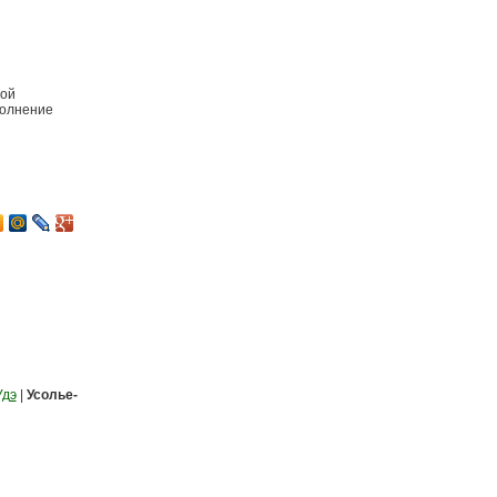
ной
полнение
Удэ
|
Усолье-