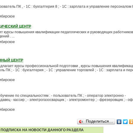
ователь ПК , - 1С : бухгалтерия 8 ; - 1С : зарплата и управление персоналом 8 
ибирское
ИЧЕСКИЙ ЦЕНТР
ит курсы повышения квалификации педагогических и руководящих работников
ий . ...
ибирское
ННЫЙ ЦЕНТР
длагает курсы профессиональной подготовки , курсы повышения квалификац
ь ПК ; - 1С : бухгалтерия ; - 1С : управление торговлей ; - 1С : зарплата и перс
ибирское
бучение по специальностям : - пользователь ПК ; - оператор электронно -
авец - кассир ; - электрогазосварщик ; - электромонтер ; - фрезеровщик ; - о
ибирское
Поделиться…
ПОДПИСКА НА НОВОСТИ ДАННОГО РАЗДЕЛА