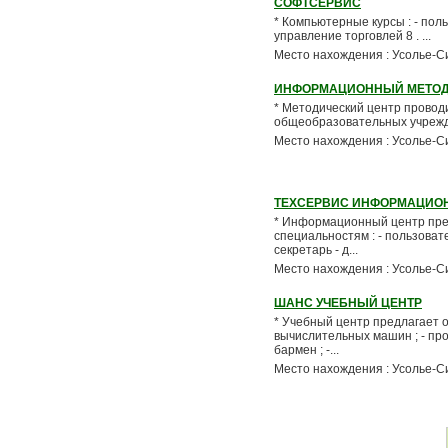
СОФТСЕРВИС
* Компьютерные курсы : - польз
управление торговлей 8 . ...
Место нахождения : Усолье-С
ИНФОРМАЦИОННЫЙ МЕТОД
* Методический центр провод
общеобразовательных учрежден
Место нахождения : Усолье-С
ТЕХСЕРВИС ИНФОРМАЦИО
* Информационный центр пре
специальностям : - пользовател
секретарь - д...
Место нахождения : Усолье-С
ШАНС УЧЕБНЫЙ ЦЕНТР
* Учебный центр предлагает о
вычислительных машин ; - прод
бармен ; -...
Место нахождения : Усолье-С