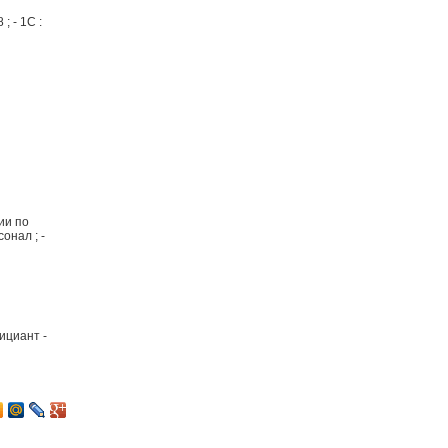
; - 1С :
ии по
онал ; -
фициант -