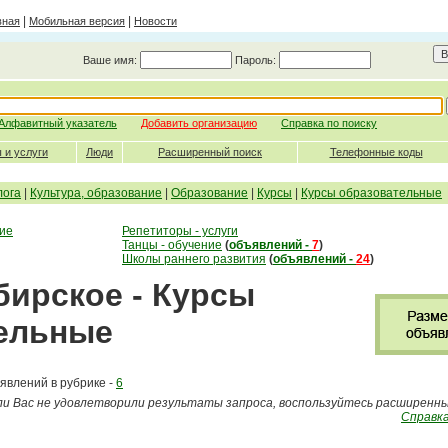
|
|
вная
Мобильная версия
Новости
Ваше имя:
Пароль:
Алфавитный указатель
Добавить организацию
Справка по поиску
 и услуги
Люди
Расширенный поиск
Телефонные коды
лога
|
Культура, образование
|
Образование
|
Курсы
|
Курсы образовательные
ние
Репетиторы - услуги
Танцы - обучение
(
объявлений -
7
)
Школы раннего развития
(
объявлений -
24
)
бирское - Курсы
ельные
явлений в рубрике -
6
ли Вас не удовлетворили результаты запроса, воспользуйтесь расширенн
Справка