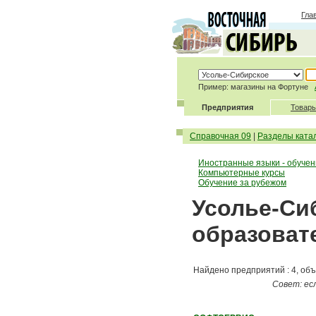
Гла
Пример: магазины на Фортуне
Предприятия
Товары
Справочная 09
|
Разделы ката
Иностранные языки - обуче
Компьютерные курсы
Обучение за рубежом
Усолье-Си
образоват
Найдено предприятий : 4, объ
Совет: ес