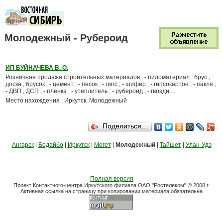
Молодежный - Рубероид
ИП БУЙНАЧЕВА В. О.
Розничная продажа строительных материалов : - пиломатериал : брус ,
доска , брусок ; - цемент ; - песок ; - гипс ; - шифер ; - гипсокартон ; - пакля ;
- ДВП , ДСП ; - пленка ; - утеплитель ; - рубероид ; - гвозди ...
Место нахождения : Иркутск, Молодежный
Поделиться…
Ангарск
|
Бодайбо
|
Иркутск
|
Мегет
|
Молодежный
|
Тайшет
|
Улан-Удэ
Полная версия
Проект Контактного-центра Иркутского филиала ОАО "Ростелеком" © 2008 г.
Активная ссылка на страницу при копировании материала обязательна