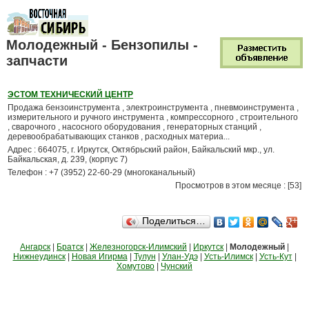
Молодежный - Бензопилы -
запчасти
ЭСТОМ ТЕХНИЧЕСКИЙ ЦЕНТР
Продажа бензоинструмента , электроинструмента , пневмоинструмента ,
измерительного и ручного инструмента , компрессорного , строительного
, сварочного , насосного оборудования , генераторных станций ,
деревообрабатывающих станков , расходных материа...
Адрес : 664075, г. Иркутск, Октябрьский район, Байкальский мкр., ул.
Байкальская, д. 239, (корпус 7)
Телефон : +7 (3952) 22-60-29 (многоканальный)
Просмотров в этом месяце : [53]
Поделиться…
Ангарск
|
Братск
|
Железногорск-Илимский
|
Иркутск
|
Молодежный
|
Нижнеудинск
|
Новая Игирма
|
Тулун
|
Улан-Удэ
|
Усть-Илимск
|
Усть-Кут
|
Хомутово
|
Чунский