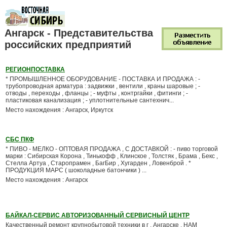
Ангарск - Представительства
российских предприятий
РЕГИОНПОСТАВКА
* ПРОМЫШЛЕННОЕ ОБОРУДОВАНИЕ - ПОСТАВКА И ПРОДАЖА : -
трубопроводная арматура : задвижки , вентили , краны шаровые ; -
отводы , переходы , фланцы ; - муфты , контргайки , фитинги ; -
пластиковая канализация ; - уплотнительные сантехнич...
Место нахождения : Ангарск, Иркутск
СБС ПКФ
* ПИВО - МЕЛКО - ОПТОВАЯ ПРОДАЖА , С ДОСТАВКОЙ : - пиво торговой
марки : Сибирская Корона , Тинькофф , Клинское , Толстяк , Брама , Бекс ,
Стелла Артуа , Старопрамен , БагБир , Хугарден , Ловенброй . *
ПРОДУКЦИЯ МАРС ( шоколадные батончики ) ...
Место нахождения : Ангарск
БАЙКАЛ-СЕРВИС АВТОРИЗОВАННЫЙ СЕРВИСНЫЙ ЦЕНТР
Качественный ремонт крупнобытовой техники в г . Ангарске . НАМ