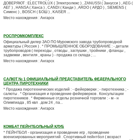
ДОВЕРЯЮТ : ELECTROLUX ( Электролюкс ) , ZANUSSI ( Занусси ) , AEG (
АЕГ ) , HANSA ( Ханса ) , CANDI ( Канди ) , ARDO ( АРДО ) , SIEMENS (
Сименс ) , BOSCH ( БОШ ) , KAISER ...
Место нахождения : Ангарск
РОСПРОМКОМПЛЕКС
Официальный дилер ЗАО ПО Муромского завода трубопроводной
арматуры ( Россия ) . * ПРОМЫШЛЕННОЕ ОБОРУДОВАНИЕ : - детали
трубопроводов ( переходы , отводы , заглушки , тройники , фланцы ,
задвижки , вентиля , краны ) - продажа со склада ; ...
Место нахождения : Ангарск
САЛЮТ № 1 ОФИЦИАЛЬНЫЙ ПРЕДСТАВИТЕЛЬ ФЕДЕРАЛЬНОГО
ЦЕНТРА ПИРОТЕХНИКИ
* Продажа пиротехнических изделий : - фейерверки ; - пиротехника ; -
салюты . * Организация и проведение фейерверков . Консультации
пиротехников . * Фирменные отделы розничной торговли : - м - н
Олимпиада , 85 квл . дом 24 , па...
Место нахождения : Ангарск
КОМБАТ ПЕЙНТБОЛЬНЫЙ КЛУБ
* ПЕЙНТБОЛ - организация и проведение игр , проведение
военизированных мероприятий . Спортивный пейнтбол ( возраст