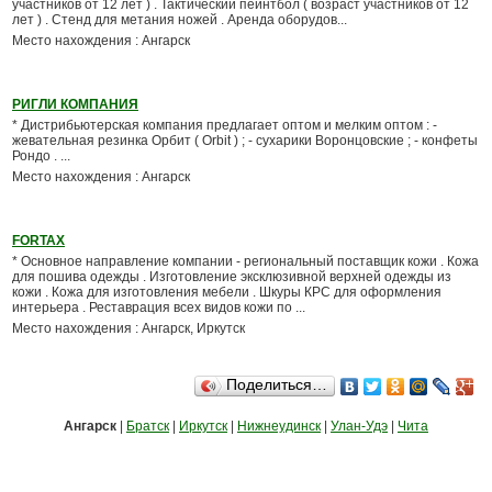
участников от 12 лет ) . Тактический пейнтбол ( возраст участников от 12
лет ) . Стенд для метания ножей . Аренда оборудов...
Место нахождения : Ангарск
РИГЛИ КОМПАНИЯ
* Дистрибьютерская компания предлагает оптом и мелким оптом : -
жевательная резинка Орбит ( Оrbit ) ; - сухарики Воронцовские ; - конфеты
Рондо . ...
Место нахождения : Ангарск
FORTAX
* Основное направление компании - региональный поставщик кожи . Кожа
для пошива одежды . Изготовление эксклюзивной верхней одежды из
кожи . Кожа для изготовления мебели . Шкуры КРС для оформления
интерьера . Реставрация всех видов кожи по ...
Место нахождения : Ангарск, Иркутск
Поделиться…
Ангарск
|
Братск
|
Иркутск
|
Нижнеудинск
|
Улан-Удэ
|
Чита