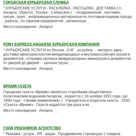
ГОРОДСКАЯ КУРЬЕРСКАЯ СЛУЖБА
* КУРЬЕРСКИЕ УСЛУГИ - РАСКЛЕЙКА , РАССЫЛКА , ДОСТАВКА ( гг .
Ангарск , Иркутск , Усолье - Сибирское ) : - поздравлений , листовок ,
писем , газет , информационных материалов по почтовым ящикам города
, района , по офисам предприятий , организаци...
Место нахождения : Ангарск
PONY EXPRESS ANGARSK КУРЬЕРСКАЯ КОМПАНИЯ
* КУРЬЕРСКИЕ УСЛУГИ по России , СНГ , за рубеж : - экспресс авиа -
доставка авиатранспортом международных и внутрироссийских грузов и
документов , отправка срочных международных авиагрузов и документов
от дверей до дверей : - ценные грузы ; ...
Место нахождения : Ангарск
ВРЕМЯ ГАЗЕТА
Городская газета «Время» является старейшим общественно -
политическим изданием Ангарска , издается с 24 ноября 1951 года ( до
1990 года - «Знамя коммунизма» ) . Учредитель и издатель газеты - ООО
«Газета «Время» . Газета издаётся три раза в не...
Место нахождения : Ангарск
ГОЛД РЕКЛАМНОЕ АГЕНТСТВО
* Реклама - услуги . PR - акции . Продвижение ( промоушн ) товаров .