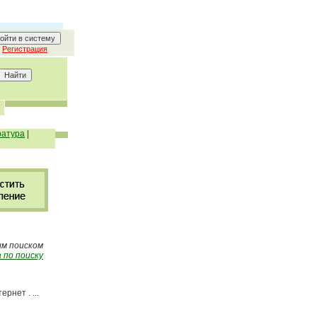
Регистрация
ратура
|
ым поиском
 по поиску
рнет . ...