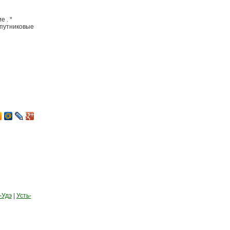
 . *
спутниковые
-Удэ
|
Усть-