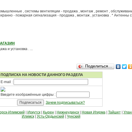
мышленные , системы вентиляции - продажа , монтаж , ремонт , обслуживание
ранно - пожарная сигнализация - продажа , монтаж , установка . * Антенны 
МАГАЗИН
жа и установка . ...
Поделиться…
ПОДПИСКА НА НОВОСТИ ДАННОГО РАЗДЕЛА
E-mail :
Введите изображённые цифры :
Зачем подписываться?
орск-Илимский
|
Иркутск
|
Кырен
|
Нижнеудинск
|
Новая Игирма
|
Тайшет
|
Улан
Илимск
|
Усть-Ордынский
|
Чунский