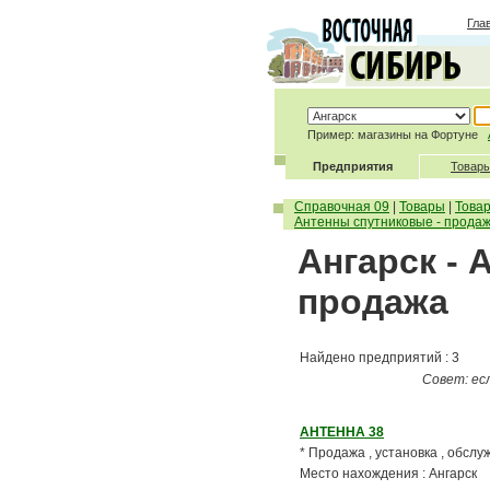
Гла
Пример: магазины на Фортуне
Предприятия
Товары
Справочная 09
|
Товары
|
Това
Антенны спутниковые - прода
Ангарск - 
продажа
Найдено предприятий : 3
Совет: ес
АНТЕННА 38
* Продажа , установка , обслу
Место нахождения : Ангарск