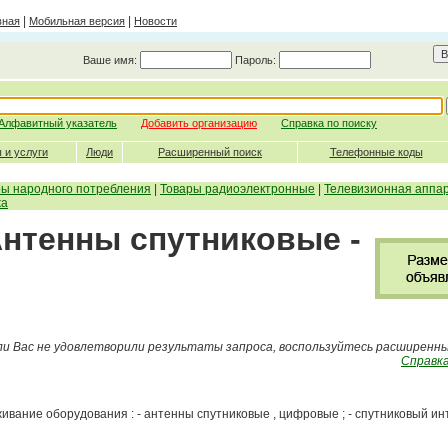
|
|
вная
Мобильная версия
Новости
Ваше имя:
Пароль:
Алфавитный указатель
Добавить организацию
Справка по поиску
 и услуги
Люди
Расширенный поиск
Телефонные коды
ры народного потребления
|
Товары радиоэлектронные
|
Телевизионная аппа
жа
Антенны спутниковые -
ли Вас не удовлетворили результаты запроса, воспользуйтесь расширенн
Справка
живание оборудования : - антенны спутниковые , цифровые ; - спутниковый инте