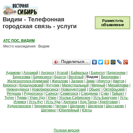
Видим - Телефонная
городская связь - услуги
АТС ПОС. ВИДИМ
Место нахождения : Видим
Поделиться…
Адамово
|
Алзамай
|
Ангарск
|
Атагай
|
Байкальск
|
Баянгол
|
Березняки
|
Березовка
|
Бирюсинск
|
Братск
|
Весёлый
|
Видим
|
Вихоревка
|
Железногорск-Илимский
|
Жигалово
|
Залари
|
Зима
|
Иркутск
|
Квиток
|
Киренск
|
Коршуновский
|
Кутулик
|
Магистральный
|
Мирный
|
Михайловка
|
Нижнеудинск
|
Новобирюсинск
|
Новонукутский
|
Обьект
|
Октябрьский
|
Речушка
|
Рудногорск
|
Саянск
|
Семигорск
|
Слюдянка
|
Суво
|
Тайшет
|
Тулун
|
Турма
|
Улан-Удэ
|
Улюн
|
Усолье-Сибирское
|
Усть-Баргузин
|
Усть-
Илимск
|
Усть-Кут
|
Усть-Уда
|
Хилгана
|
Хор-Тагна
|
Хребтовая
|
Худоеланское
|
Черемхово
|
Читкан
|
Шелаево
|
Шелехов
|
Шестаково
|
Шиткино
|
Юбилейный
|
Юрты
Полная версия