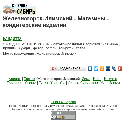
Железногорск-Илимский - Магазины -
кондитерские изделия
КАНДИТТА
* КОНДИТЕРСКИЕ ИЗДЕЛИЯ - оптово - розничная торговля : - печенье ,
пряники , сухари , крекер , вафли , конфеты , халва . ...
Место нахождения : Железногорск-Илимский
Поделиться…
Ангарск
|
Братск
|
Железногорск-Илимский
|
Зима
|
Илир
|
Иркутск
|
Покосное
|
Свирск
|
Тулун
|
Улан-Удэ
|
Усолье-Сибирское
|
Усть-Илимск
Полная версия
Проект Контактного-центра Иркутского филиала ОАО "Ростелеком" © 2008 г.
Активная ссылка на страницу при копировании материала обязательна