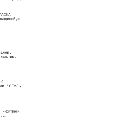
КРАСКА
толщиной до
джей ,
квартир ,
ой
ли . * СТАЛЬ
 - фитинги ;
 ...