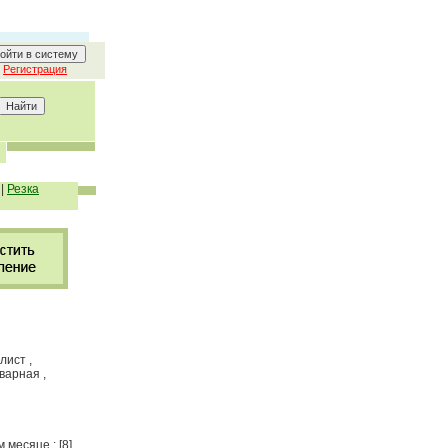
Регистрация
|
Резка
лист ,
варная ,
 месяце : [8]