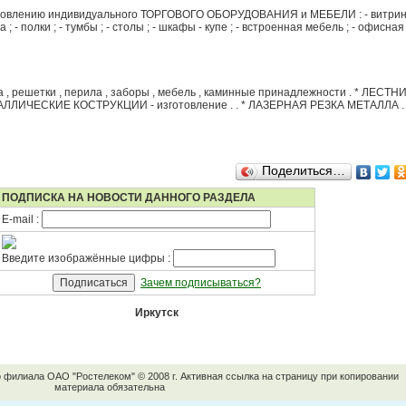
готовлению индивидуального ТОРГОВОГО ОБОРУДОВАНИЯ и МЕБЕЛИ : - витрины
; - полки ; - тумбы ; - столы ; - шкафы - купе ; - встроенная мебель ; - офисная
 решетки , перила , заборы , мебель , каминные принадлежности . * ЛЕСТНИ
ЛЛИЧЕСКИЕ КОСТРУКЦИИ - изготовление . . * ЛАЗЕРНАЯ РЕЗКА МЕТАЛЛА .
Поделиться…
ПОДПИСКА НА НОВОСТИ ДАННОГО РАЗДЕЛА
E-mail :
Введите изображённые цифры :
Зачем подписываться?
Иркутск
о филиала ОАО "Ростелеком" © 2008 г. Активная ссылка на страницу при копировании
материала обязательна