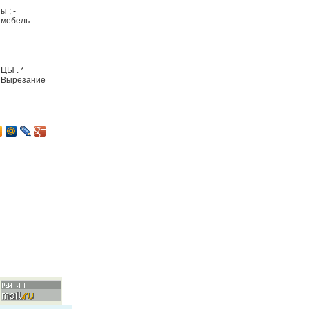
 ; -
 мебель...
ЦЫ . *
 Вырезание