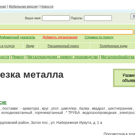
|
|
вная
Мобильная версия
Новости
Ваше имя:
Пароль:
Алфавитный указатель
Добавить организацию
Справка по поиску
 и услуги
Люди
Расширенный поиск
Телефонные коды
ности
|
Ремонт
|
Металлоизделия - ремонт, производство
|
Металлообработка
Резка металла
ТСКЕ
ставки : - арматура , круг , угол , швеллер , балка , квадрат , шестигранник , 
, холоднокатанный , горячекатанный . * ТРУБА : водогазопроводная , электрос
ердловский район, Затон пос., ул. Набережная Иркута, д. 1 а
Просмотров в этом