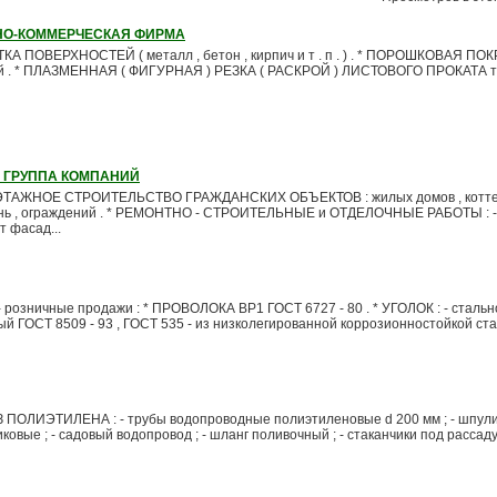
НО-КОММЕРЧЕСКАЯ ФИРМА
А ПОВЕРХНОСТЕЙ ( металл , бетон , кирпич и т . п . ) . * ПОРОШКОВАЯ ПО
ий . * ПЛАЗМЕННАЯ ( ФИГУРНАЯ ) РЕЗКА ( РАСКРОЙ ) ЛИСТОВОГО ПРОКАТА 
 ГРУППА КОМПАНИЙ
ТАЖНОЕ СТРОИТЕЛЬСТВО ГРАЖДАНСКИХ ОБЪЕКТОВ : жилых домов , котте
бань , ограждений . * РЕМОНТНО - СТРОИТЕЛЬНЫЕ и ОТДЕЛОЧНЫЕ РАБОТЫ : - 
 фасад...
 розничные продажи : * ПРОВОЛОКА ВР1 ГОСТ 6727 - 80 . * УГОЛОК : - стальн
 ГОСТ 8509 - 93 , ГОСТ 535 - из низколегированной коррозионностойкой ста
ОЛИЭТИЛЕНА : - трубы водопроводные полиэтиленовые d 200 мм ; - шпули ;
иковые ; - садовый водопровод ; - шланг поливочный ; - стаканчики под рассаду ;