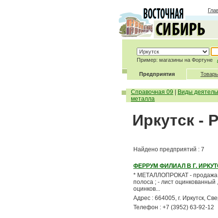
Гла
Пример: магазины на Фортуне
Предприятия
Товары
Справочная 09
|
Виды деятель
металла
Иркутск - 
Найдено предприятий : 7
ФЕРРУМ ФИЛИАЛ В Г. ИРКУ
* МЕТАЛЛОПРОКАТ - продажа , по
полоса ; - лист оцинкованный 
оцинков...
Адрес : 664005, г. Иркутск, Св
Телефон : +7 (3952) 63-92-12